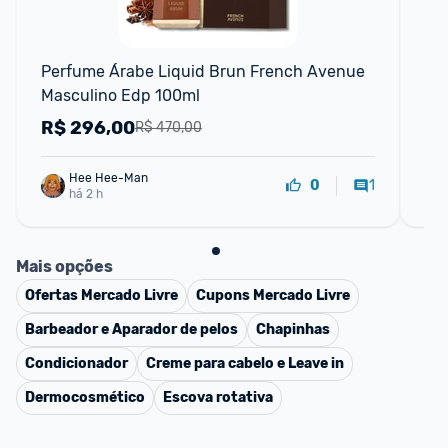
Perfume Árabe Liquid Brun French Avenue 
Pe
Masculino Edp 100ml
Ma
R$
296,00
R
R$ 470,00
Hee Hee-Man
1
0
há 2 h
Mais opções
Ofertas
Mercado Livre
Cupons
Mercado Livre
Barbeador e Aparador de pelos
Chapinhas
Condicionador
Creme para cabelo e Leave in
Dermocosmético
Escova rotativa