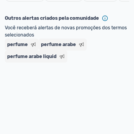
oferta do Promobit
, ou de um vendedor 
Oficial 
Cancelar
ou MercadoLíder Platinum.
Outros alertas criados pela comunidade
E lembre-se:
 você sempre pode contar ajuda da 
Você receberá alertas de novas promoções dos termos 
comunidade para tirar dúvidas ou acionar os 
selecionados
nossos Admins marcando 
@admin
 em um 
comentário ou através do 
Fale com o Promobit.
perfume
perfume arabe
perfume arabe liquid