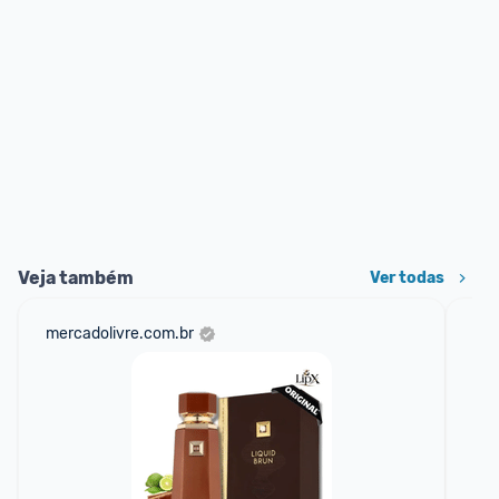
Veja também
Ver todas
mercadolivre.com.br
net