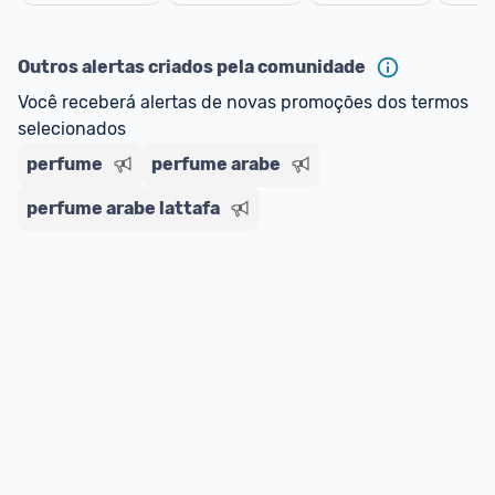
oferta do Promobit
, ou de um vendedor 
Oficial 
Cancelar
ou MercadoLíder Platinum.
Outros alertas criados pela comunidade
E lembre-se:
 você sempre pode contar ajuda da 
Você receberá alertas de novas promoções dos termos 
comunidade para tirar dúvidas ou acionar os 
selecionados
nossos Admins marcando 
@admin
 em um 
comentário ou através do 
Fale com o Promobit.
perfume
perfume arabe
perfume arabe lattafa