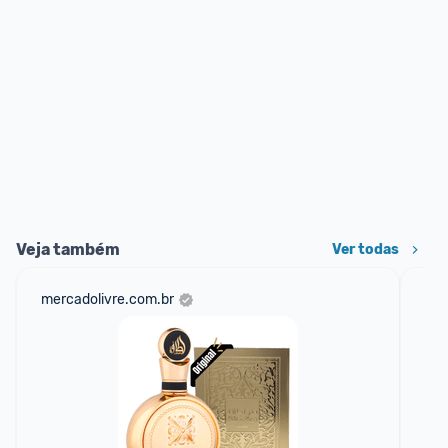
Veja também
Ver todas
mercadolivre.com.br
net