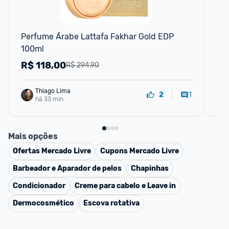
Perfume Árabe Lattafa Fakhar Gold EDP 
Pe
100ml
R$
118,00
R
R$ 294,90
Thiago Lima
1
2
há 33 min
Mais opções
Ofertas
Mercado Livre
Cupons
Mercado Livre
Barbeador e Aparador de pelos
Chapinhas
Condicionador
Creme para cabelo e Leave in
Dermocosmético
Escova rotativa