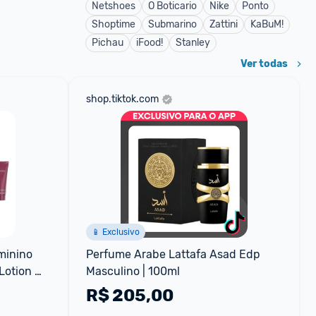
Netshoes
O Boticario
Nike
Ponto
Shoptime
Submarino
Zattini
KaBuM!
Pichau
iFood!
Stanley
Ver todas
shop.tiktok.com
📱 Exclusivo
minino 
Perfume Arabe Lattafa Asad Edp 
otion 
Masculino | 100ml
R$
205,00