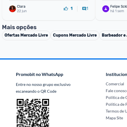
Clara
Felipe Sck
1
1
22 jun
há 1 sem
Mais opções
Ofertas
Mercado Livre
Cupons
Mercado Livre
Barbeador e 
Promobit no WhatsApp
Institucion
Comercial
Entre no nosso grupo exclusivo 
Fale conosc
escaneando o QR Code
Política de
Política de 
Termos de 
Mapa Site