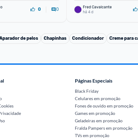
io
Fred Cavalcante
0
0
há 4 d
Aparador de pelos
Chapinhas
Condicionador
Creme para ca
al
Páginas Especiais
Black Friday
o
Celulares em promoção
 Cookies
Fones de ouvido em promoção
Privacidade
Games em promoção
Uso
Geladeiras em promoção
Fralda Pampers em promoção
TVs em promoção