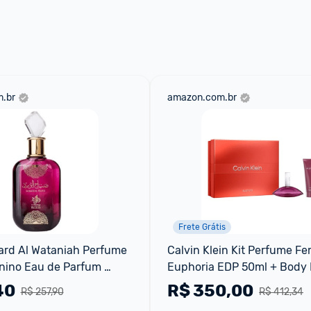
 através do 
Fale com o Promobit.
.br
amazon.com.br
Frete Grátis
rd Al Wataniah Perfume 
Calvin Klein Kit Perfume Fe
nino Eau de Parfum 
Euphoria EDP 50ml + Body L
100ml
40
R$
350,00
R$ 257,90
R$ 412,34