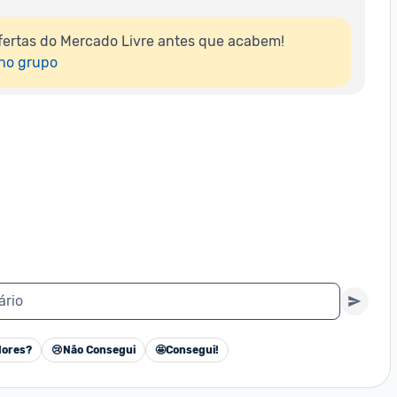
ertas do Mercado Livre antes que acabem!

 no grupo
ário
ores?
😢
Não Consegui
🤩
Consegui!
Cancelar