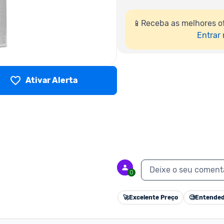
📱Receba as melhores of
Entrar
Ativar Alerta
Deixe o seu coment
0
🚀
Excelente Preço
🧐
Entended