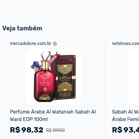
nossos Admins marcando 
@admin
 em um comentário ou
Veja também
mercadolivre.com.br
netshoes.com
Perfume Árabe Al Wataniah Sabah Al 
Sabah Al Wa
Ward EDP 100ml
Árabe Femi
100ml
R$
98,32
R$
93,
R$ 199,90