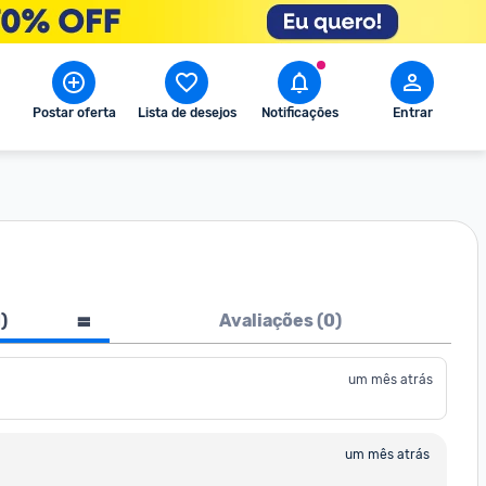
Postar oferta
Lista de desejos
Notificações
Entrar
1
)
Avaliações (
0
)
um mês atrás
um mês atrás