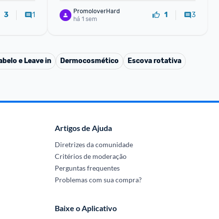
PromoloverHard
1
3
3
1
há 1 sem
belo e Leave in
Dermocosmético
Escova rotativa
Artigos de Ajuda
Diretrizes da comunidade
Critérios de moderação
Perguntas frequentes
Problemas com sua compra?
Baixe o Aplicativo