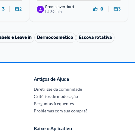
PromoloverHard
2
3
3
0
há 39 min
belo e Leave in
Dermocosmético
Escova rotativa
Artigos de Ajuda
Diretrizes da comunidade
Critérios de moderação
Perguntas frequentes
Problemas com sua compra?
Baixe o Aplicativo