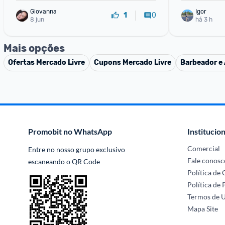
Giovanna
Igor
0
1
8 jun
há 3 h
Mais opções
Ofertas
Mercado Livre
Cupons
Mercado Livre
Barbeador e 
Promobit no WhatsApp
Institucion
Comercial
Entre no nosso grupo exclusivo 
Fale conosc
escaneando o QR Code
Política de
Política de 
Termos de 
Mapa Site