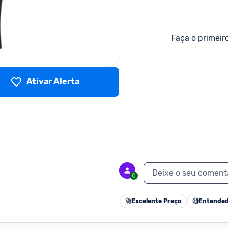
Faça o primeir
Ativar Alerta
Deixe o seu coment
0
🚀
Excelente Preço
🧐
Entended