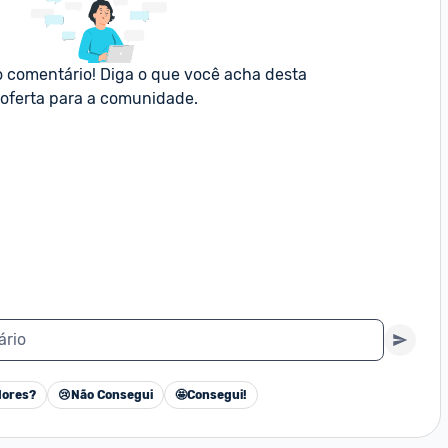
o comentário! Diga o que você acha desta 
oferta para a comunidade.
ário
ores?
😢
Não Consegui
🤩
Consegui!
Cancelar