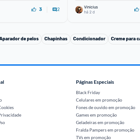
Vinicius
2
3
há 2 d
Aparador de pelos
Chapinhas
Condicionador
Creme para ca
al
Páginas Especiais
Black Friday
o
Celulares em promoção
 Cookies
Fones de ouvido em promoção
Privacidade
Games em promoção
Uso
Geladeiras em promoção
Fralda Pampers em promoção
TVs em promoção