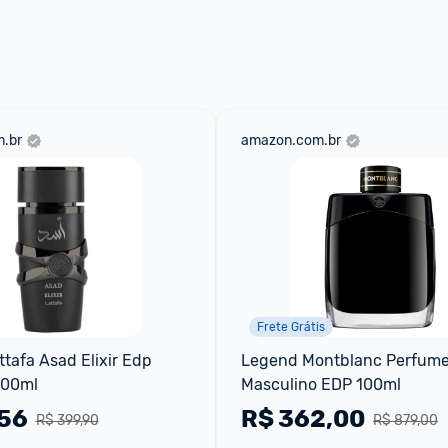
 através do 
Fale com o Promobit.
.br
amazon.com.br
Frete Grátis
tafa Asad Elixir Edp 
Legend Montblanc Perfume
100ml
Masculino EDP 100ml
,56
R$
362,00
R$ 399,90
R$ 879,00