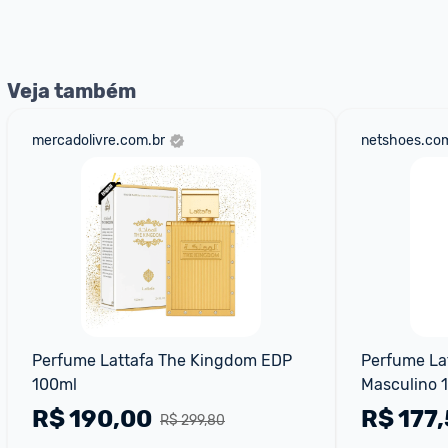
nossos Admins marcando 
@admin
 em um comentário ou
Veja também
mercadolivre.com.br
netshoes.com
Perfume Lattafa The Kingdom EDP 
Perfume Lat
100ml
Masculino 
R$
190,00
R$
177
R$ 299,80