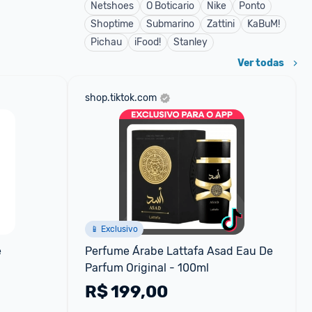
Netshoes
O Boticario
Nike
Ponto
Shoptime
Submarino
Zattini
KaBuM!
Pichau
iFood!
Stanley
Ver todas
shop.tiktok.com
📱 Exclusivo
 
Perfume Árabe Lattafa Asad Eau De 
Parfum Original - 100ml
R$
199,00