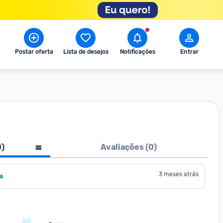
Postar oferta
Lista de desejos
Notificações
Entrar
0
)
Avaliações (
0
)
3 meses atrás
a