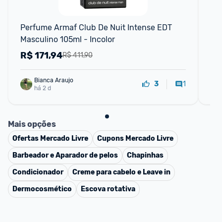
Perfume Armaf Club De Nuit Intense EDT 
Pe
Masculino 105ml - Incolor
10
R$
171,94
R
R$ 411,90
Bianca Araujo
1
3
há 2 d
Mais opções
Ofertas
Mercado Livre
Cupons
Mercado Livre
Barbeador e Aparador de pelos
Chapinhas
Condicionador
Creme para cabelo e Leave in
Dermocosmético
Escova rotativa