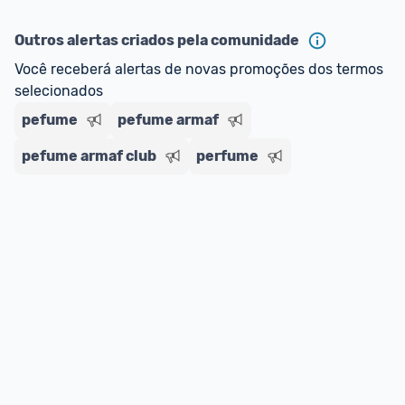
ou MercadoLíder Platinum.
Outros alertas criados pela comunidade
E lembre-se:
 você sempre pode contar ajuda da 
Você receberá alertas de novas promoções dos termos 
comunidade para tirar dúvidas ou acionar os 
selecionados
nossos Admins marcando 
@admin
 em um 
comentário ou através do 
Fale com o Promobit.
pefume
pefume armaf
pefume armaf club
perfume