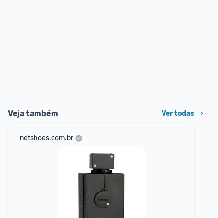
Veja também
Ver todas
netshoes.com.br
mer