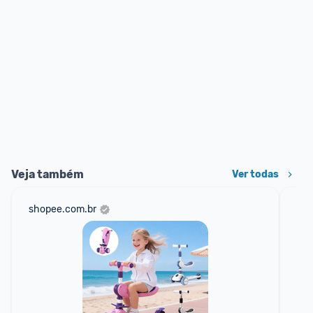
Veja também
Ver todas
shopee.com.br
mer