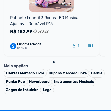
Patinete Infantil 3 Rodas LED Musical 
Pa
Ajustável Dobrável P15
Gp
R$
182,99
R
R$ 590,29
Cupons Promobit
1
1
há 12 h
Mais opções
Ofertas
Mercado Livre
Cupons
Mercado Livre
Barbie
Funko Pop
Hoverboard
Instrumentos Musicais
Jogos de tabuleiro
Lego