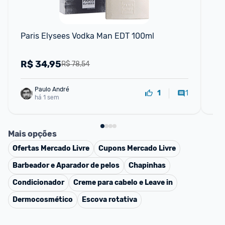
F
Paris Elysees Vodka Man EDT 100ml
Pa
R$
34,95
R
R$ 78,54
Paulo André
1
1
há 1 sem
Mais opções
Ofertas
Mercado Livre
Cupons
Mercado Livre
Barbeador e Aparador de pelos
Chapinhas
Condicionador
Creme para cabelo e Leave in
Dermocosmético
Escova rotativa