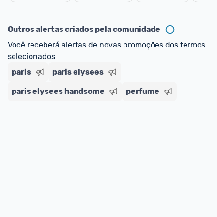
oferta do Promobit
, ou de um vendedor 
Oficial 
Cancelar
ou MercadoLíder Platinum.
Outros alertas criados pela comunidade
E lembre-se:
 você sempre pode contar ajuda da 
Você receberá alertas de novas promoções dos termos 
comunidade para tirar dúvidas ou acionar os 
selecionados
nossos Admins marcando 
@admin
 em um 
comentário ou através do 
Fale com o Promobit.
paris
paris elysees
paris elysees handsome
perfume