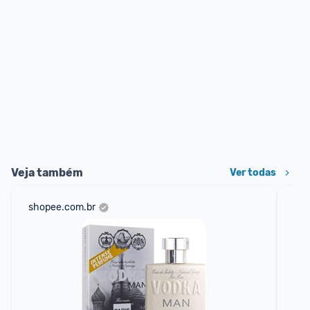
Veja também
Ver todas
shopee.com.br
am