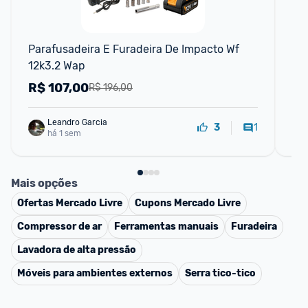
F
Parafusadeira E Furadeira De Impacto Wf 
Fu
12k3.2 Wap
Bru
Ba
R$
107,00
R
R$ 196,00
Leandro Garcia
1
3
há 1 sem
Mais opções
Ofertas
Mercado Livre
Cupons
Mercado Livre
Compressor de ar
Ferramentas manuais
Furadeira
Lavadora de alta pressão
Móveis para ambientes externos
Serra tico-tico