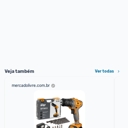
Veja também
Ver todas
mercadolivre.com.br
am