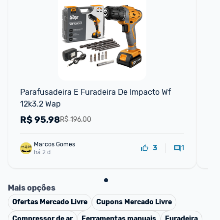
F
Parafusadeira E Furadeira De Impacto Wf 
Fu
12k3.2 Wap
Bru
Ba
R$
95,98
R
R$ 196,00
Marcos Gomes
1
3
há 2 d
Mais opções
Ofertas
Mercado Livre
Cupons
Mercado Livre
Compressor de ar
Ferramentas manuais
Furadeira