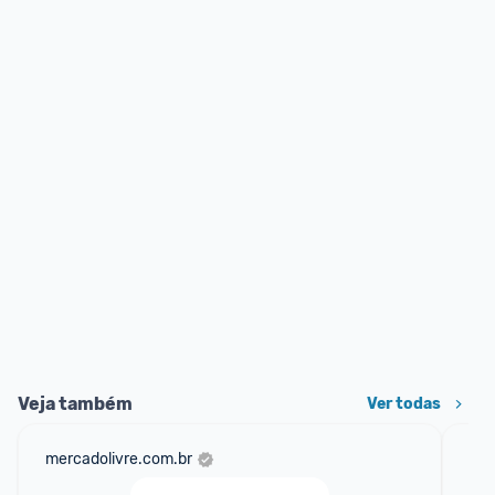
Veja também
Ver todas
mercadolivre.com.br
am