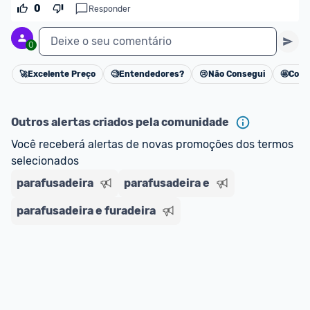
oferta do Promobit
, ou de um vendedor 
Oficial 
0
Responder
ou MercadoLíder Platinum.
Deixe o seu comentário
0
E lembre-se:
 você sempre pode contar ajuda da 
comunidade para tirar dúvidas ou acionar os 
🚀
Excelente Preço
🧐
Entendedores?
😢
Não Consegui
🤩
Cons
Cancelar
nossos Admins marcando 
@admin
 em um 
comentário ou através do 
Fale com o Promobit.
Outros alertas criados pela comunidade
Você receberá alertas de novas promoções dos termos 
selecionados
parafusadeira
parafusadeira e
parafusadeira e furadeira