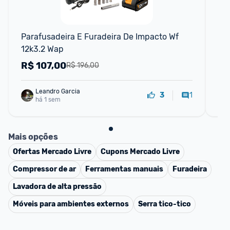
F
Parafusadeira E Furadeira De Impacto Wf 
WA
12k3.2 Wap
Co
22
R$
107,00
R
R$ 196,00
Leandro Garcia
1
3
há 1 sem
Mais opções
Ofertas
Mercado Livre
Cupons
Mercado Livre
Compressor de ar
Ferramentas manuais
Furadeira
Lavadora de alta pressão
Móveis para ambientes externos
Serra tico-tico