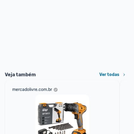
Veja também
Ver todas
mercadolivre.com.br
am