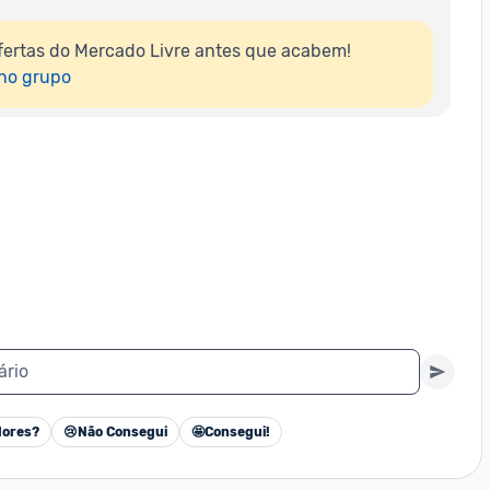
ertas do Mercado Livre antes que acabem!

 no grupo
ário
ores?
😢
Não Consegui
🤩
Consegui!
Cancelar