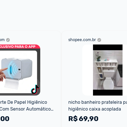
 através do 
Fale com o Promobit.
com
shopee.com.br
te De Papel Higiênico 
nicho banheiro prateleira pa
 Com Sensor Automático 
higiênico caixa acoplada
pel Toque...
,00
R$
69,90