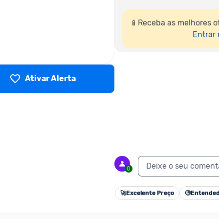
📱Receba as melhores of
Entrar
Ativar Alerta
Deixe o seu coment
0
🚀
Excelente Preço
🧐
Entended