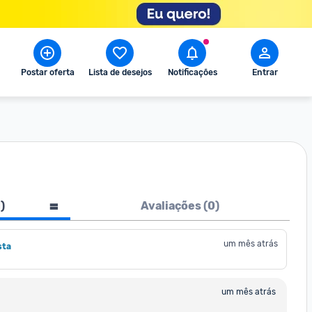
Postar oferta
Lista de desejos
Notificações
Entrar
1
)
Avaliações (
0
)
um mês atrás
sta
um mês atrás