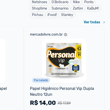
Netshoes
O Boticario
Nike
Ponto
Shoptime
Submarino
Zattini
KaBuM!
Pichau
iFood!
Stanley
Ver todas
mercadolivre.com.br
Parcelado
pel 
Papel Higiênico Personal Vip Dupla 
Neutro 12un
R$
14,00
R$ 17,89