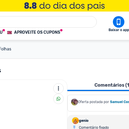
Baixar o app
OU
APROVEITE OS CUPONS
Folhas
s
Comentários (
Oferta postada por
Samuel Co
genio
Comentário fixado