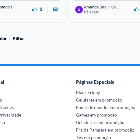
omobit
Amanda Sircilli Spin
1
2
ella
há 1 sem
olar
Pilha
al
Páginas Especiais
Black Friday
o
Celulares em promoção
 Cookies
Fones de ouvido em promoção
Privacidade
Games em promoção
Uso
Geladeiras em promoção
Fralda Pampers em promoção
TVs em promoção