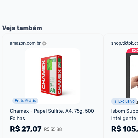
nossos Admins marcando 
@admin
 em um comentário ou
Veja também
amazon.com.br
shop.tiktok.
Frete Grátis
📱 Exclusivo
Chamex - Papel Sulfite, A4, 75g, 500 
Isbom Supor
Folhas
Inteligente
Saída De Pa
R$
27,07
R$
105
R$ 35,88