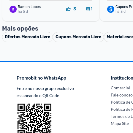
Ramon Lopes
Cupons Pr
1
3
há 5 d
há 3 d
Mais opções
Ofertas
Mercado Livre
Cupons
Mercado Livre
Material esc
Promobit no WhatsApp
Institucion
Comercial
Entre no nosso grupo exclusivo 
Fale conosc
escaneando o QR Code
Política de
Política de 
Termos de 
Mapa Site