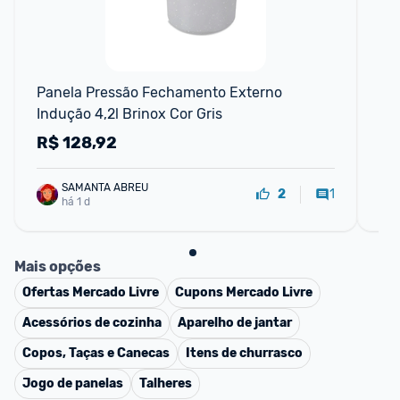
F
Panela Pressão Fechamento Externo 
Pan
Indução 4,2l Brinox Cor Gris
Pr
In
R$
128,92
R
SAMANTA ABREU
1
2
há 1 d
Mais opções
Ofertas
Mercado Livre
Cupons
Mercado Livre
Acessórios de cozinha
Aparelho de jantar
Copos, Taças e Canecas
Itens de churrasco
Jogo de panelas
Talheres