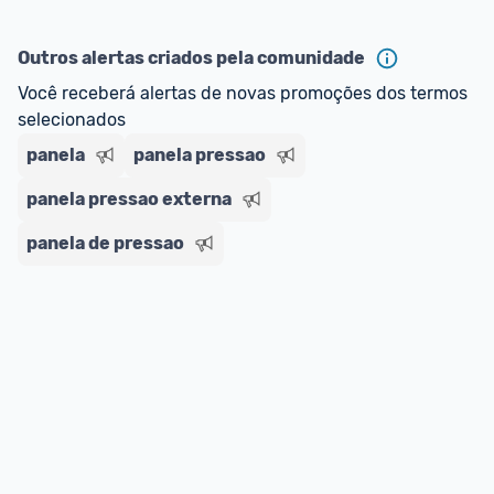
oferta do Promobit
, ou de um vendedor 
Oficial 
ou MercadoLíder Platinum.
Outros alertas criados pela comunidade
E lembre-se:
 você sempre pode contar ajuda da 
Você receberá alertas de novas promoções dos termos 
comunidade para tirar dúvidas ou acionar os 
selecionados
nossos Admins marcando 
@admin
 em um 
panela
panela pressao
comentário ou através do 
Fale com o Promobit.
panela pressao externa
panela de pressao