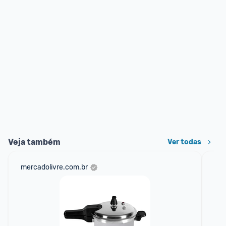
Veja também
Ver todas
mercadolivre.com.br
am