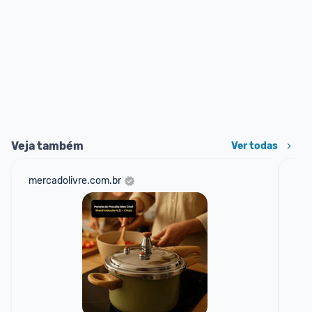
Veja também
Ver todas
mercadolivre.com.br
sho