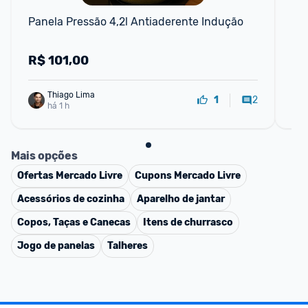
📱
Panela Pressão 4,2l Antiaderente Indução
Pan
Pr
R$
101,00
R
Thiago Lima
2
1
há 1 h
Mais opções
Ofertas
Mercado Livre
Cupons
Mercado Livre
Acessórios de cozinha
Aparelho de jantar
Copos, Taças e Canecas
Itens de churrasco
Jogo de panelas
Talheres