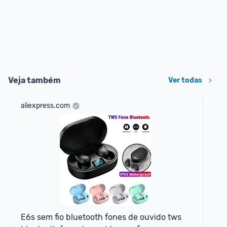
Veja também
Ver todas
aliexpress.com
sho
E6s sem fio bluetooth fones de ouvido tws 
Fo