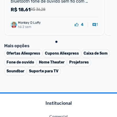
bluetooth fone de ouvido sem fio com 
S
cancelamento de ruído
R$
18,61
R
R$ 36,28
Monkey D Luffy
1
4
há 2 sem
Mais opções
Ofertas
Aliexpress
Cupons
Aliexpress
Caixa de Som
Fone de ouvido
Home Theater
Projetores
Soundbar
Suporte para TV
Institucional
Comercial