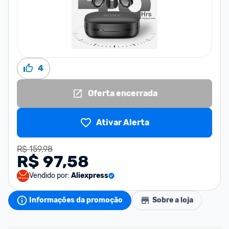
4
Oferta encerrada
Ativar Alerta
R$ 159,98
R$ 97,58
Vendido por:
Aliexpress
Informações da promoção
Sobre a loja