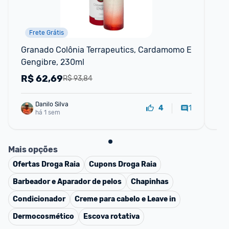
Frete Grátis
Granado Colônia Terrapeutics, Cardamomo E 
Pis
Gengibre, 230ml
pre
ch
R$
62,69
R
R$ 93,84
Danilo Silva
1
4
há 1 sem
Mais opções
Ofertas
Droga Raia
Cupons
Droga Raia
Barbeador e Aparador de pelos
Chapinhas
Condicionador
Creme para cabelo e Leave in
Dermocosmético
Escova rotativa