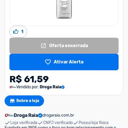
1
Oferta encerrada
Ativar Alerta
R$ 61,59
Vendido por:
Droga Raia
Sobre a loja
Droga Raia
drogaraia.com.br
Loja verificada
CNPJ verificado
Possui loja física
Fundada em 1905 como o foco no bom relacionamento com o 