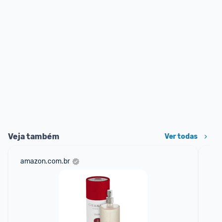
Veja também
Ver todas
amazon.com.br
ali