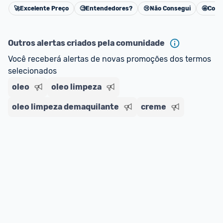
🚀
Excelente Preço
🧐
Entendedores?
😢
Não Consegui
🤩
Cons
Cancelar
Outros alertas criados pela comunidade
Você receberá alertas de novas promoções dos termos 
selecionados
oleo
oleo limpeza
oleo limpeza demaquilante
creme