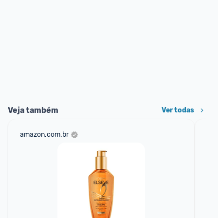
Veja também
Ver todas
amazon.com.br
mer