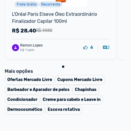
Frete Grátis
Recorrente
L'Oréal Paris Elseve Óleo Extraordinário 
Pe
Finalizador Capilar 100ml
R$
28,40
R
R$ 49,90
Ramon Lopes
2
6
há 1 sem
Mais opções
Ofertas
Mercado Livre
Cupons
Mercado Livre
Barbeador e Aparador de pelos
Chapinhas
Condicionador
Creme para cabelo e Leave in
Dermocosmético
Escova rotativa