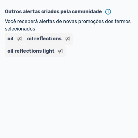
ou MercadoLíder Platinum.
Outros alertas criados pela comunidade
E lembre-se:
 você sempre pode contar ajuda da 
Você receberá alertas de novas promoções dos termos 
comunidade para tirar dúvidas ou acionar os 
selecionados
nossos Admins marcando 
@admin
 em um 
comentário ou através do 
Fale com o Promobit.
oil
oil reflections
oil reflections light