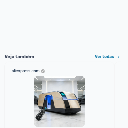
Veja também
Ver todas
aliexpress.com
sho
📱