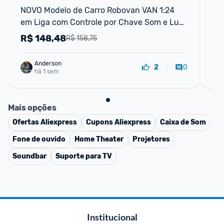
NOVO Modelo de Carro Robovan VAN 1:24 
Bas
em Liga com Controle por Chave Som e Luz 
ab
Carro de Fricção Colecionável
mi
R$
148,48
R
R$ 158,75
Anderson
0
2
há 1 sem
Mais opções
Ofertas
Aliexpress
Cupons
Aliexpress
Caixa de Som
Fone de ouvido
Home Theater
Projetores
Soundbar
Suporte para TV
Institucional