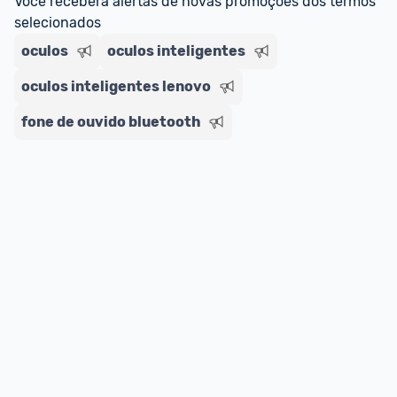
Você receberá alertas de novas promoções dos termos 
impostos. 
selecionados
*Atualizado em Agosto/2024
oculos
oculos inteligentes
oculos inteligentes lenovo
fone de ouvido bluetooth