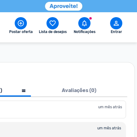
Postar oferta
Lista de desejos
Notificações
Entrar
1
)
Avaliações (
0
)
um mês atrás
um mês atrás