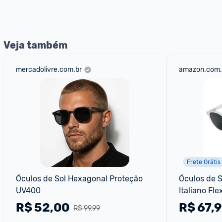
nossos Admins marcando 
@admin
 em um comentário ou
Veja também
mercadolivre.com.br
amazon.com.
Frete Grátis
Óculos de Sol Hexagonal Proteção 
Óculos de S
UV400
Italiano Fle
Lentes Pro
R$
52,00
R$
67,
R$ 99,99
Masculino -