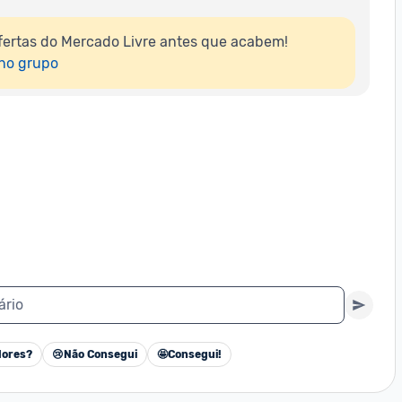
ertas do Mercado Livre antes que acabem!

 no grupo
ário
ores?
😢
Não Consegui
🤩
Consegui!
Cancelar