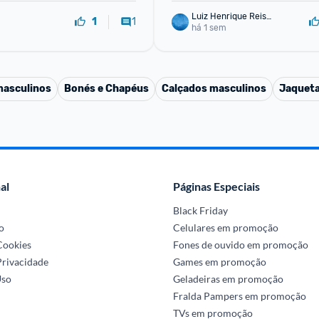
Luiz Henrique Reis
1
1
 Ferreira
há 1 sem
masculinos
Bonés e Chapéus
Calçados masculinos
Jaqueta
al
Páginas Especiais
Black Friday
o
Celulares em promoção
 Cookies
Fones de ouvido em promoção
Privacidade
Games em promoção
Uso
Geladeiras em promoção
Fralda Pampers em promoção
TVs em promoção