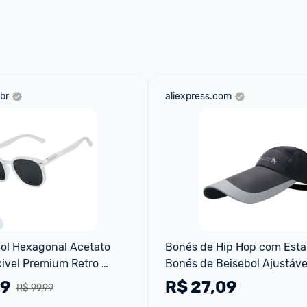
 através do 
Fale com o Promobit.
br
aliexpress.com
ol Hexagonal Acetato 
Bonés de Hip Hop com Esta
xivel Premium Retro 
Bonés de Beisebol Ajustáve
teção UV400 Feminino 
Retrô para Pesca Chapéu An
99
R$
27,09
R$ 99,99
 Modelo Tul
de Dacron com P