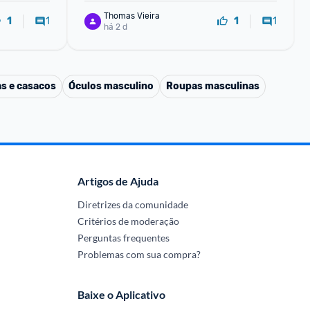
Thomas Vieira
1
1
1
1
há 2 d
s e casacos
Óculos masculino
Roupas masculinas
Artigos de Ajuda
Diretrizes da comunidade
Critérios de moderação
Perguntas frequentes
Problemas com sua compra?
Baixe o Aplicativo