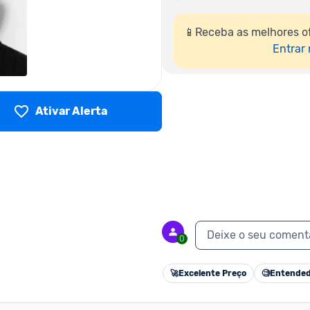
📱Receba as melhores of
Entrar
Ativar Alerta
Deixe o seu coment
0
🚀
Excelente Preço
🧐
Entended