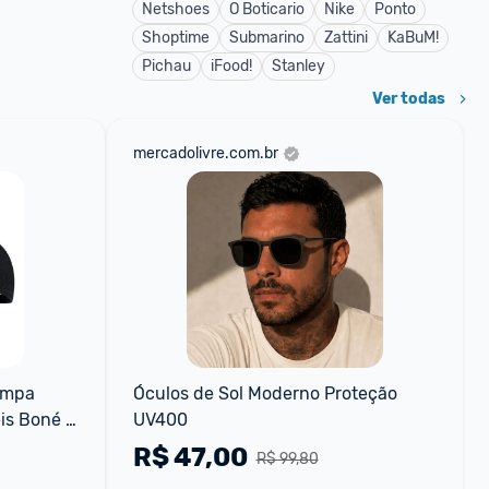
Netshoes
O Boticario
Nike
Ponto
Shoptime
Submarino
Zattini
KaBuM!
Pichau
iFood!
Stanley
Ver todas
mercadolivre.com.br
mpa 
Óculos de Sol Moderno Proteção 
is Boné 
UV400
ti-Sol 
R$
47,00
R$ 99,80