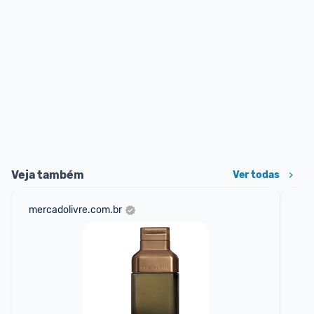
Veja também
Ver todas
mercadolivre.com.br
sho