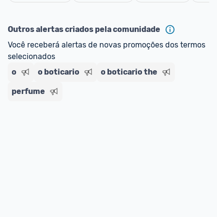
oferta do Promobit
, ou de um vendedor 
Oficial 
Cancelar
ou MercadoLíder Platinum.
Outros alertas criados pela comunidade
E lembre-se:
 você sempre pode contar ajuda da 
Você receberá alertas de novas promoções dos termos 
comunidade para tirar dúvidas ou acionar os 
selecionados
nossos Admins marcando 
@admin
 em um 
comentário ou através do 
Fale com o Promobit.
o
o boticario
o boticario the
perfume