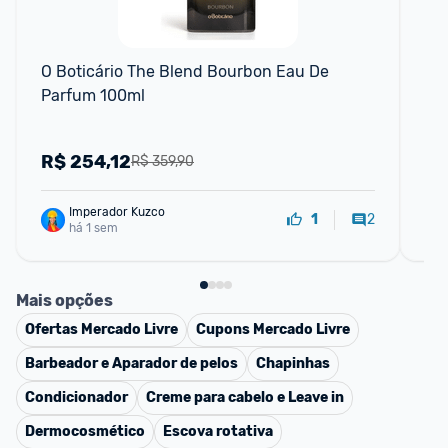
O Boticário The Blend Bourbon Eau De 
Pe
Parfum 100ml
Ea
R$
254,12
R
R$ 359,90
Imperador Kuzco
2
1
há 1 sem
Mais opções
Ofertas
Mercado Livre
Cupons
Mercado Livre
Barbeador e Aparador de pelos
Chapinhas
Condicionador
Creme para cabelo e Leave in
Dermocosmético
Escova rotativa