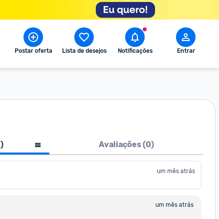
Postar oferta
Lista de desejos
Notificações
Entrar
1
)
Avaliações (
0
)
um mês atrás
um mês atrás