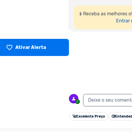
📱Receba as melhores of
Entrar
Ativar Alerta
Deixe o seu coment
0
🚀
Excelente Preço
🧐
Entended