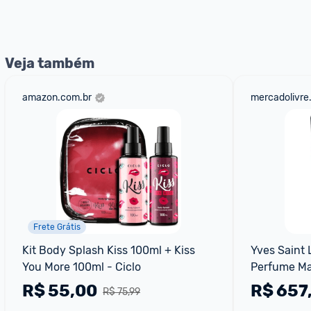
nossos Admins marcando 
@admin
 em um comentário ou
Veja também
amazon.com.br
mercadolivre
Frete Grátis
Kit Body Splash Kiss 100ml + Kiss 
Yves Saint 
You More 100ml - Ciclo
Perfume Ma
unidade 10
R$
55,00
R$
657
R$ 75,99