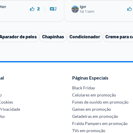
Man
Igor
2
2
há 1 sem
Aparador de pelos
Chapinhas
Condicionador
Creme para ca
al
Páginas Especiais
Black Friday
o
Celulares em promoção
 Cookies
Fones de ouvido em promoção
Privacidade
Games em promoção
Uso
Geladeiras em promoção
Fralda Pampers em promoção
TVs em promoção