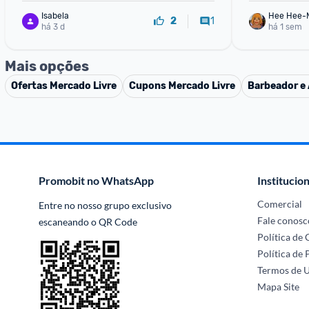
Isabela
Hee Hee-
1
2
há 3 d
há 1 sem
Mais opções
Ofertas
Mercado Livre
Cupons
Mercado Livre
Barbeador e 
Promobit no WhatsApp
Institucion
Comercial
Entre no nosso grupo exclusivo 
Fale conosc
escaneando o QR Code
Política de
Política de 
Termos de 
Mapa Site