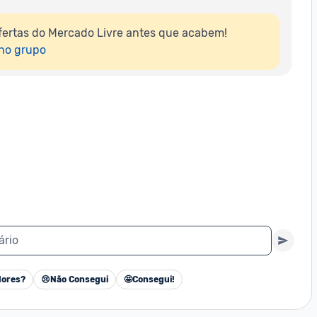
ertas do Mercado Livre antes que acabem!

 no grupo
ário
ores?
😢
Não Consegui
🤩
Consegui!
Cancelar