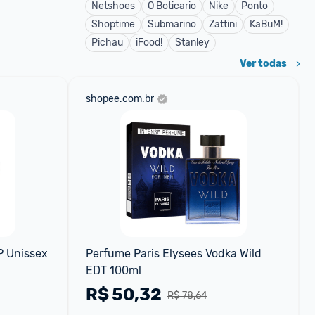
Netshoes
O Boticario
Nike
Ponto
Shoptime
Submarino
Zattini
KaBuM!
Pichau
iFood!
Stanley
Ver todas
shopee.com.br
 Unissex 
Perfume Paris Elysees Vodka Wild 
EDT 100ml
R$
50,32
R$ 78,64