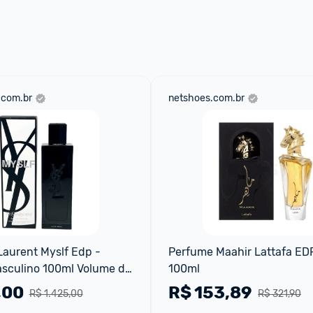
 através do 
Fale com o Promobit.
.com.br
netshoes.com.br
Laurent Myslf Edp - 
Perfume Maahir Lattafa EDP
sculino 100ml Volume da 
100ml
0 mL.
,00
R$
153,89
R$ 1.425,00
R$ 321,90