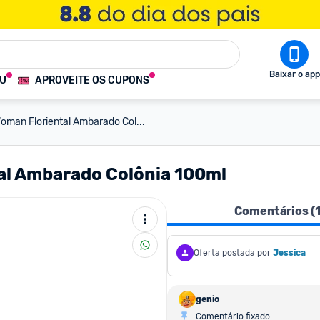
Baixar o app
OU
APROVEITE OS CUPONS
Woman Floriental Ambarado Col...
tal Ambarado Colônia 100ml
Comentários (
Oferta postada por
Jessica
genio
Comentário fixado