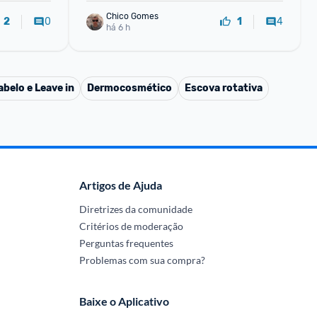
Chico Gomes
0
4
2
1
há 6 h
belo e Leave in
Dermocosmético
Escova rotativa
Artigos de Ajuda
Diretrizes da comunidade
Critérios de moderação
Perguntas frequentes
Problemas com sua compra?
Baixe o Aplicativo