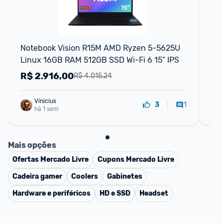
Notebook Vision R15M AMD Ryzen 5-5625U 
No
Linux 16GB RAM 512GB SSD Wi-Fi 6 15” IPS
Ry
Ke
R$
2.916,00
R
R$ 4.015,24
Vinicius
1
3
há 1 sem
Mais opções
Ofertas
Mercado Livre
Cupons
Mercado Livre
Cadeira gamer
Coolers
Gabinetes
Hardware e periféricos
HD e SSD
Headset