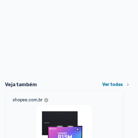
Veja também
Ver todas
shopee.com.br
mer