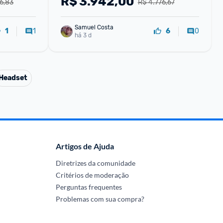
R$
3.942,00
6,83
R$ 4.776,67
Samuel Costa
1
0
1
6
há 3 d
Headset
Artigos de Ajuda
Diretrizes da comunidade
Critérios de moderação
Perguntas frequentes
Problemas com sua compra?