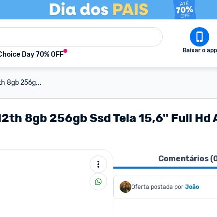
Baixar o app
Choice Day 70% OFF
th 8gb 256g...
12th 8gb 256gb Ssd Tela 15,6'' Full Hd 
Comentários (
Oferta postada por
João