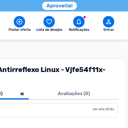
Postar oferta
Lista de desejos
Notificações
Entrar
Antirreflexo Linux - Vjfe54f11x-
0
)
Avaliações (
0
)
um ano atrás