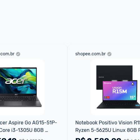
ade para tirar dúvidas ou acionar os 
 através do 
Fale com o Promobit.
.com.br
shopee.com.br
cer Aspire Go AG15-51P-
Notebook Positivo Vision R
Core i3-1305U 8GB 
Ryzen 5-5625U Linux 8GB 
ows 11 Home 15,3''
256GB SSD Wi-Fi 6 15” IPS 