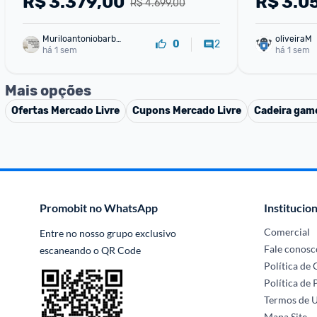
R$
3.379,00
R$
3.0
R$ 4.699,00
HD LED 1.55kg
Muriloantoniobarbo
oliveiraM
2
0
sa
há 1 sem
há 1 sem
Mais opções
Ofertas
Mercado Livre
Cupons
Mercado Livre
Cadeira gam
Promobit no WhatsApp
Institucion
Comercial
Entre no nosso grupo exclusivo 
Fale conosc
escaneando o QR Code
Política de
Política de 
Termos de 
Mapa Site