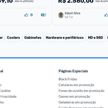
59,10
R$
2.580,00
R$ 4.299,00
R$ 6.04
Edson Silva
1
0
há 1 d
er
Coolers
Gabinetes
Hardware e periféricos
HD e SSD
al
Páginas Especiais
Black Friday
o
Celulares em promoção
 Cookies
Fones de ouvido em promoção
Privacidade
Games em promoção
Uso
Geladeiras em promoção
Fralda Pampers em promoção