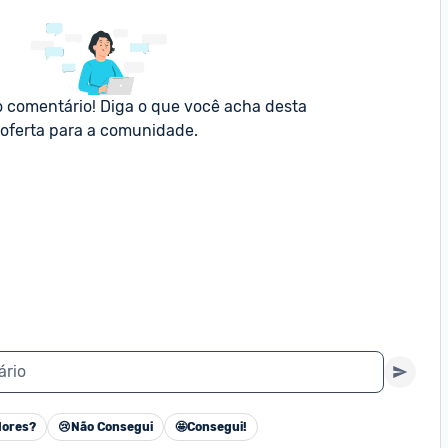
o comentário! Diga o que você acha desta 
oferta para a comunidade.
ário
ores?
😢
Não Consegui
🤩
Consegui!
Cancelar