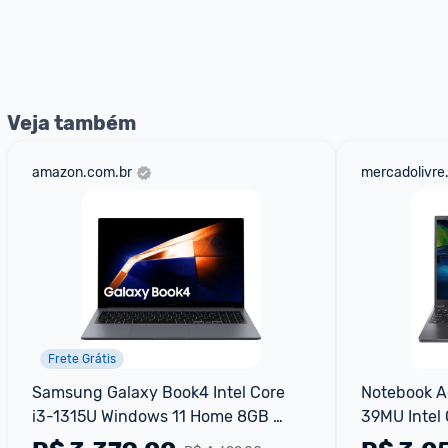
E lembre-se:
 você sempre pode contar ajuda da comunid
nossos Admins marcando 
@admin
 em um comentário ou
Veja também
amazon.com.br
mercadolivre
Frete Grátis
Samsung Galaxy Book4 Intel Core 
Notebook A
i3-1315U Windows 11 Home 8GB 
39MU Intel 
256GB SSD UHD Graphics 15.6'' Full 
256ssd Wind