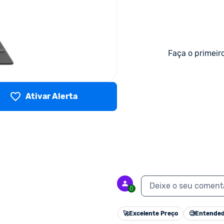
Faça o primeir
Ativar Alerta
Deixe o seu coment
0
🚀
Excelente Preço
🧐
Entended