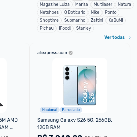
Magazine Luiza
Marisa
Multilaser
Natura
Netshoes
O Boticario
Nike
Ponto
Shoptime
Submarino
Zattini
KaBuM!
Pichau
iFood!
Stanley
Ver todas
aliexpress.com
Nacional
Parcelado
15M AMD 
Samsung Galaxy S26 5G, 256GB, 
RAM 
12GB RAM
Preto