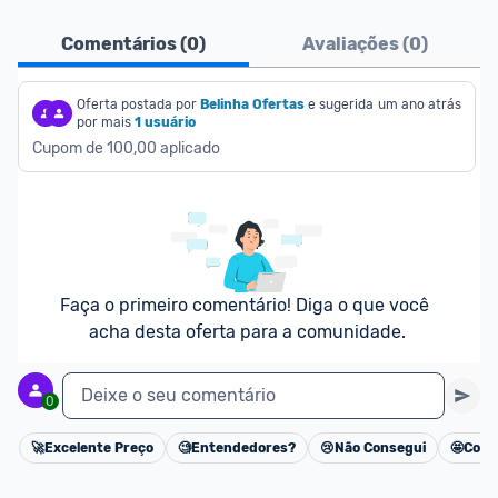
Ofertas do Shopee agora são aceitas no Promobit!
Comentários (
0
)
Avaliações (
0
)
Para maior segurança da comunidade, somente 
são aceitas ofertas de 
Oferta postada por
Belinha Ofertas
Lojas Oficiais
e sugerida 
, ou seja, 
um ano atrás
por mais
1 usuário
vendedores que representam empresas validadas 
Cupom de 100,00 aplicado
pelo Shopee.
As promoções são verificadas normalmente e os 
preços devem estar na média ou abaixo da média 
dos últimos 3 meses, assim como promoções de 
outras lojas.
Faça o primeiro comentário! Diga o que você 
acha desta oferta para a comunidade.
Deixe o seu comentário
0
🚀
Excelente Preço
🧐
Entendedores?
😢
Não Consegui
🤩
Cons
Cancelar