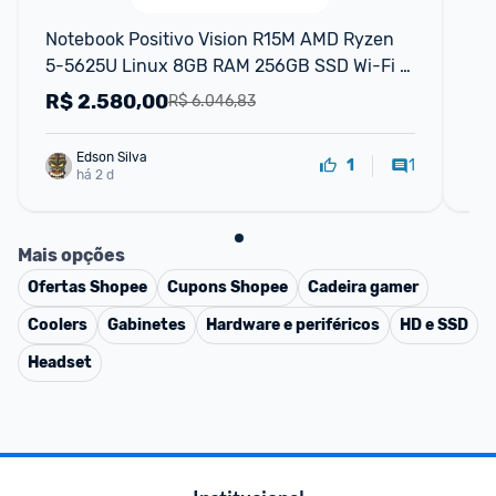
F
Notebook Positivo Vision R15M AMD Ryzen 
No
5-5625U Linux 8GB RAM 256GB SSD Wi-Fi 6 
75
15” IPS Preto
Li
R$
2.580,00
R
R$ 6.046,83
Edson Silva
1
1
há 2 d
Mais opções
Ofertas
Shopee
Cupons
Shopee
Cadeira gamer
Coolers
Gabinetes
Hardware e periféricos
HD e SSD
Headset