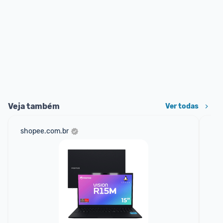
Veja também
Ver todas
shopee.com.br
am