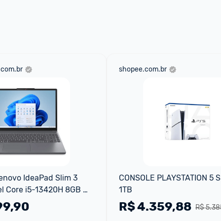
.com.br
shopee.com.br
novo IdeaPad Slim 3 
CONSOLE PLAYSTATION 5 SL
el Core i5-13420H 8GB 
1TB
indows 11 15.3" - 
99,90
R$
4.359,88
R$ 5.38
R Luna Grey