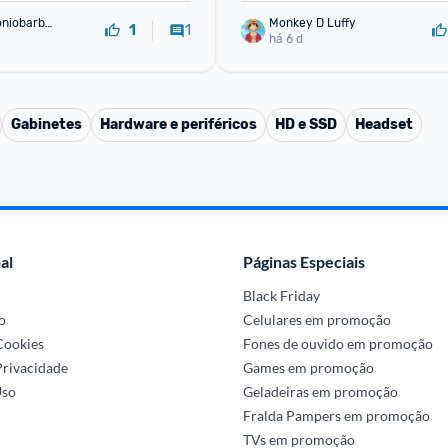
oniobarbo
Monkey D Luffy
1
1
há 6 d
Gabinetes
Hardware e periféricos
HD e SSD
Headset
al
Páginas Especiais
Black Friday
o
Celulares em promoção
 Cookies
Fones de ouvido em promoção
Privacidade
Games em promoção
Uso
Geladeiras em promoção
Fralda Pampers em promoção
TVs em promoção