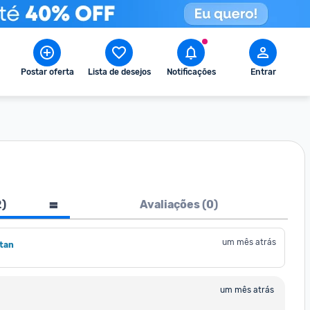
Postar oferta
Lista de desejos
Notificações
Entrar
2
)
Avaliações (
0
)
um mês atrás
tan
um mês atrás