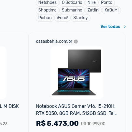
Netshoes
O Boticario
Nike
Ponto
Shoptime
Submarino
Zattini
KaBuM!
Pichau
iFood!
Stanley
Ver todas
casasbahia.com.br
IM DISK 
Notebook ASUS Gamer V16, i5-210H, 
RTX 5050, 8GB RAM, 512GB SSD, Tela 
16"FHD 144Hz, Linux
R$
5.473,00
5,23
R$ 10.999,00