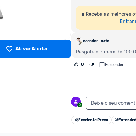
📱Receba as melhores o
Entrar
cacador_nato
Ativar Alerta
Resgate o cupom de 100 OF
0
Responder
Deixe o seu coment
0
🚀
Excelente Preço
🧐
Entended