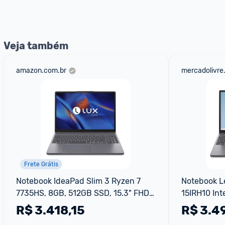
Veja também
amazon.com.br
mercadolivre
Frete Grátis
Notebook IdeaPad Slim 3 Ryzen 7 
Notebook Le
7735HS, 8GB, 512GB SSD, 15.3" FHD, 
15IRH10 Int
Linux
512GB SSD W
R$
3.418,15
R$
3.4
83NS0002B