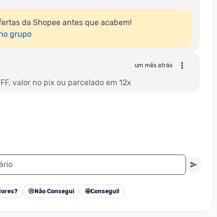
fertas da Shopee antes que acabem!

 no grupo
um mês atrás
F, valor no pix ou parcelado em 12x
ário
ores?
😢
Não Consegui
🤩
Consegui!
Cancelar