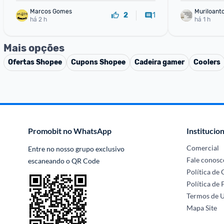
Marcos Gomes
Muriloant
1
2
há 2 h
sa
há 1 h
Mais opções
Ofertas
Shopee
Cupons
Shopee
Cadeira gamer
Coolers
Promobit no WhatsApp
Institucion
Comercial
Entre no nosso grupo exclusivo 
Fale conosc
escaneando o QR Code
Política de
Política de 
Termos de 
Mapa Site