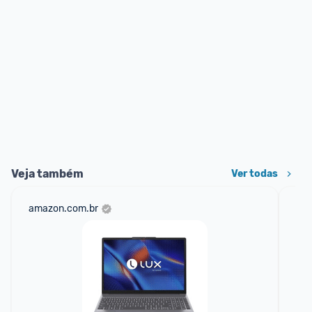
Veja também
Ver todas
amazon.com.br
cas