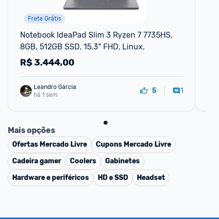
Frete Grátis
Notebook IdeaPad Slim 3 Ryzen 7 7735HS, 
No
8GB, 512GB SSD, 15.3" FHD, Linux,
50
14
R$
3.444,00
R
Leandro Garcia
1
5
há 1 sem
Mais opções
Ofertas
Mercado Livre
Cupons
Mercado Livre
Cadeira gamer
Coolers
Gabinetes
Hardware e periféricos
HD e SSD
Headset