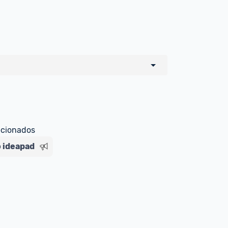
o de todos os sellers e lojas que são 
 por um marketplace, nós indicamos no 
e sinalizamos através da tag 
ecionados
 ideapad
Livre , você pode ser redirecionado(a) 
ado Livre). Por isso, fique atento e 
ndo o produto 
é o mesmo indicado na 
rcadoLíder Platinum.
ade para tirar dúvidas ou acionar os 