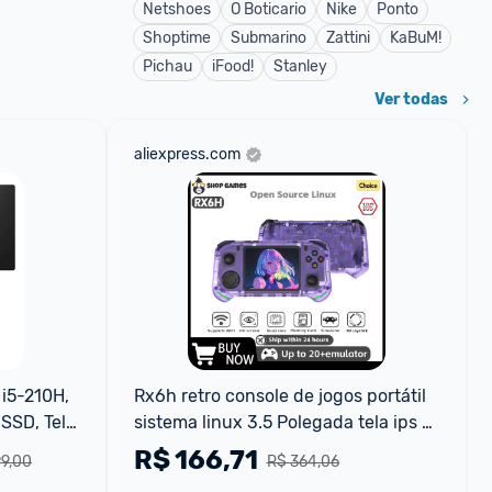
Netshoes
O Boticario
Nike
Ponto
Shoptime
Submarino
Zattini
KaBuM!
Pichau
iFood!
Stanley
Ver todas
aliexpress.com
5-210H, 
Rx6h retro console de jogos portátil 
SD, Tela 
sistema linux 3.5 Polegada tela ips 
portátil bolso player vídeo 64gb 
R$
166,71
99,00
R$ 364,06
128gb jogos