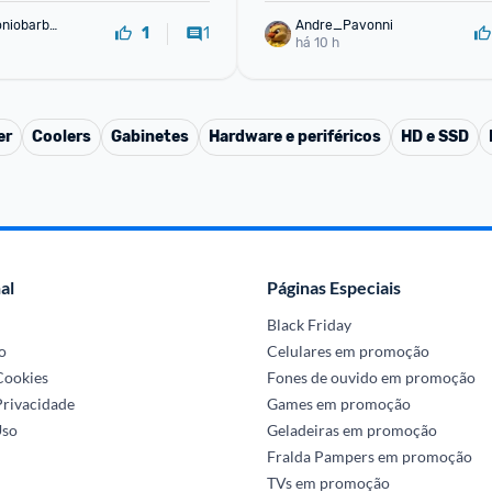
oniobarbo
Andre_Pavonni
1
1
há 10 h
er
Coolers
Gabinetes
Hardware e periféricos
HD e SSD
al
Páginas Especiais
Black Friday
o
Celulares em promoção
 Cookies
Fones de ouvido em promoção
Privacidade
Games em promoção
Uso
Geladeiras em promoção
Fralda Pampers em promoção
TVs em promoção