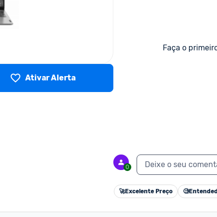
Faça o primeir
Ativar Alerta
Deixe o seu coment
0
🚀
Excelente Preço
🧐
Entended