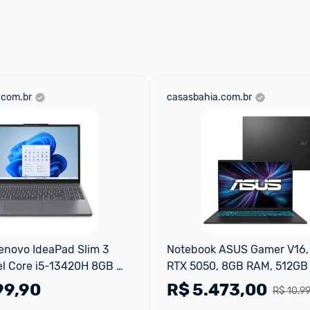
 através do 
Fale com o Promobit.
.com.br
casasbahia.com.br
novo IdeaPad Slim 3 
Notebook ASUS Gamer V16, i
el Core i5-13420H 8GB 
RTX 5050, 8GB RAM, 512GB S
indows 11 15.3" - 
16"FHD 144Hz, Linux
99,90
R$
5.473,00
R$ 10.9
R Luna Grey