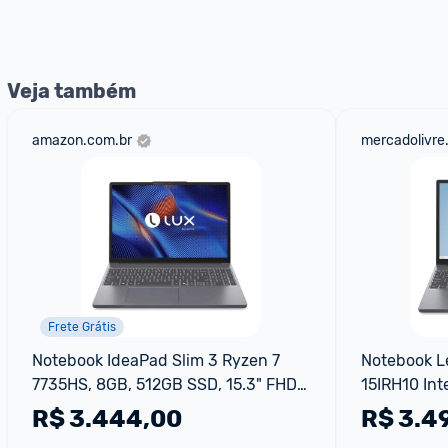
nossos Admins marcando 
@admin
 em um comentário ou
Veja também
amazon.com.br
mercadolivre
Frete Grátis
Notebook IdeaPad Slim 3 Ryzen 7 
Notebook Le
7735HS, 8GB, 512GB SSD, 15.3" FHD, 
15IRH10 Int
Linux,
512GB SSD W
R$
3.444,00
R$
3.4
83NS0002B