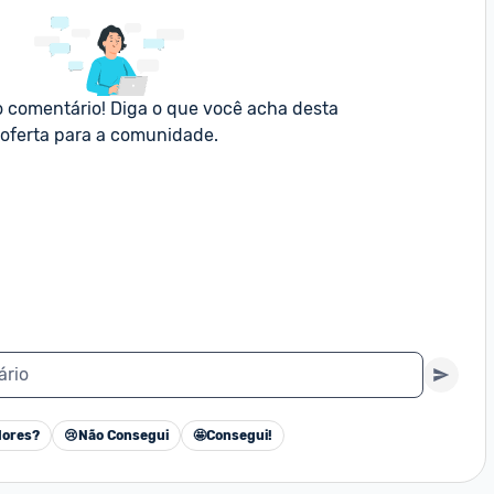
o comentário! Diga o que você acha desta 
oferta para a comunidade.
ário
ores?
😢
Não Consegui
🤩
Consegui!
Cancelar