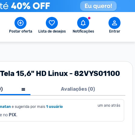
Postar oferta
Lista de desejos
Notificações
Entrar
Tela 15,6" HD Linux - 82VYS01100
0
)
Avaliações (
0
)
um ano atrás
rnatan
e sugerida por mais
1 usuário
e no 
PIX
.