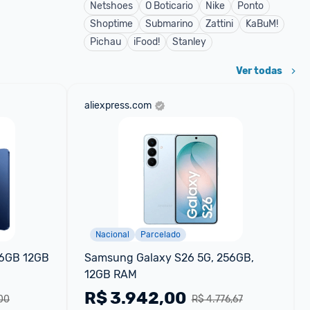
Netshoes
O Boticario
Nike
Ponto
Shoptime
Submarino
Zattini
KaBuM!
Pichau
iFood!
Stanley
Ver todas
aliexpress.com
Nacional
Parcelado
56GB 12GB
Samsung Galaxy S26 5G, 256GB, 
12GB RAM
R$
3.942,00
,00
R$ 4.776,67