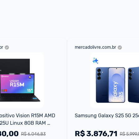
br
mercadolivre.com.br
sitivo Vision R15M AMD 
Samsung Galaxy S25 5G 2
25U Linux 8GB RAM 
i-Fi 6 15” IPS Preto
80,00
R$
3.876,71
R$ 6.046,83
R$ 5.999