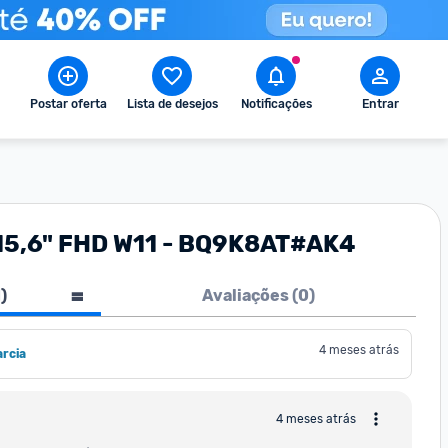
Postar oferta
Lista de desejos
Notificações
Entrar
 15,6" FHD W11 - BQ9K8AT#AK4
1
)
Avaliações (
0
)
4 meses atrás
rcia
4 meses atrás