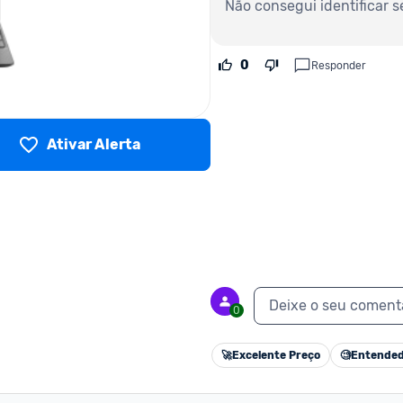
Não consegui identificar s
0
Responder
Ativar Alerta
Deixe o seu coment
0
🚀
Excelente Preço
🧐
Entended