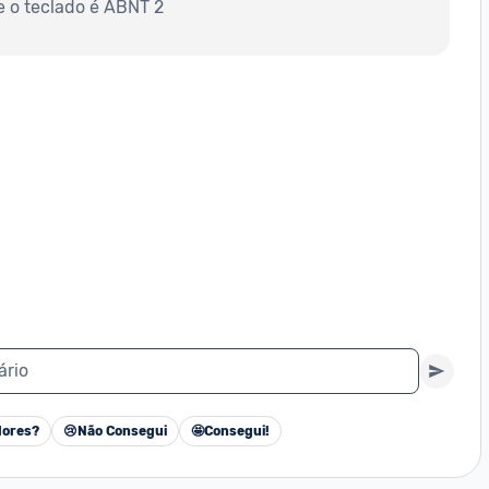
e o teclado é ABNT 2
ário
ores?
😢
Não Consegui
🤩
Consegui!
Cancelar