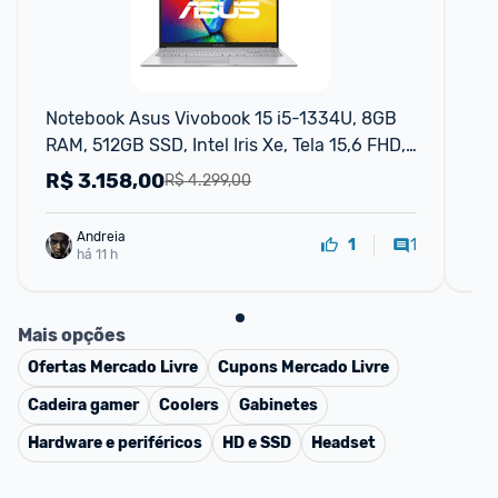
F
Notebook Asus Vivobook 15 i5-1334U, 8GB 
Not
RAM, 512GB SSD, Intel Iris Xe, Tela 15,6 FHD, 
N3
Windows 11
FH
R$
3.158,00
R
R$ 4.299,00
Andreia
1
1
há 11 h
Mais opções
Ofertas
Mercado Livre
Cupons
Mercado Livre
Cadeira gamer
Coolers
Gabinetes
Hardware e periféricos
HD e SSD
Headset