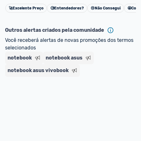
oferta do Promobit
, ou de um vendedor 
Oficial 
🚀
Excelente Preço
🧐
Entendedores?
😢
Não Consegui
🤩
Cons
Cancelar
ou MercadoLíder Platinum.
Outros alertas criados pela comunidade
E lembre-se:
 você sempre pode contar ajuda da 
comunidade para tirar dúvidas ou acionar os 
Você receberá alertas de novas promoções dos termos 
nossos Admins marcando 
@admin
 em um 
selecionados
comentário ou através do 
Fale com o Promobit.
notebook
notebook asus
notebook asus vivobook