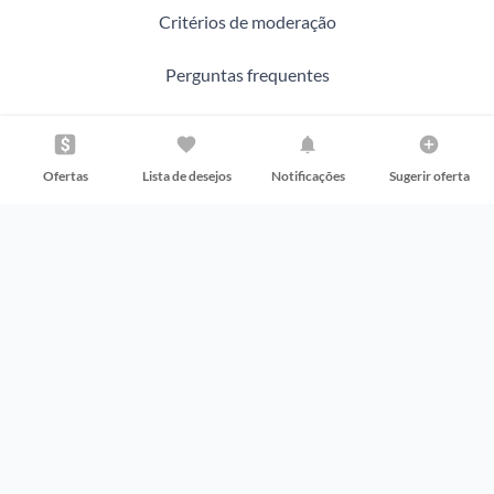
Critérios de moderação
Perguntas frequentes
Problemas com sua compra?
Ofertas
Lista de desejos
Notificações
Sugerir oferta
Baixe o Aplicativo
Siga nas redes sociais
Promobit Servicos de Tecnologia Digital Ltda - CNPJ 23.895.251/0001-87
R. José Versolato, 111 - B, sala 3014, São Bernardo do Campo - SP
© Promobit 2014-2026