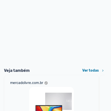
Veja também
Ver todas
mercadolivre.com.br
am