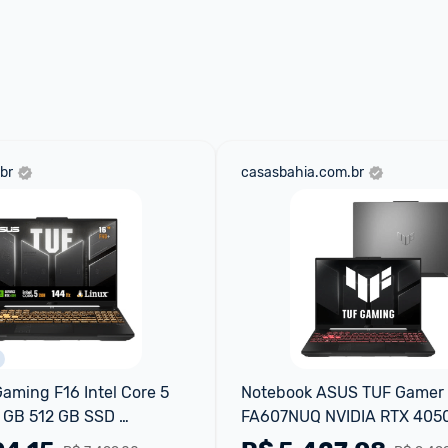
ade para tirar dúvidas ou acionar os 
 através do 
Fale com o Promobit.
br
casasbahia.com.br
ming F16 Intel Core 5 
Notebook ASUS TUF Gamer 
 GB 512 GB SSD 
FA607NUQ NVIDIA RTX 4050
'' FHD Mecha Gray - 
Ryzen 7 8GB RAM 512GB SSD