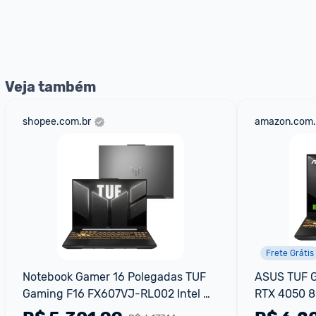
E lembre-se:
 você sempre pode contar ajuda da comunid
nossos Admins marcando 
@admin
 em um comentário ou
Veja também
shopee.com.br
amazon.com.
Frete Grátis
Notebook Gamer 16 Polegadas TUF 
ASUS TUF Ga
Gaming F16 FX607VJ-RL002 Intel 
RTX 4050 8
Core 5 210H 8GB RAM 512GB SSD 
KeepOS,16.0