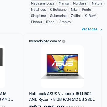
Magazine Luiza
Marisa
Multilaser
Natura
Netshoes
O Boticario
Nike
Ponto
Shoptime
Submarino
Zattini
KaBuM!
Pichau
iFood!
Stanley
Ver todas
mercadolivre.com.br
A16 
Notebook ASUS Vivobook 15 M1502 
 AMD 
AMD Ryzen 7 8 GB RAM 512 GB SSD 
 Linux 
KeepOS Linux Cool Silver - 