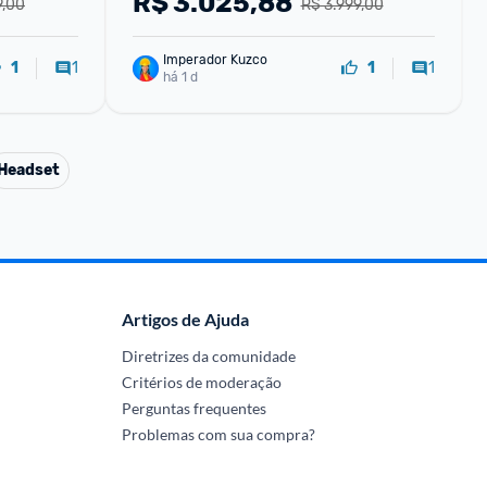
R$
3.025,88
9,00
R$ 3.999,00
z-RL035
M1502YA-NJ611
Imperador Kuzco
1
1
1
1
há 1 d
Headset
Artigos de Ajuda
Diretrizes da comunidade
Critérios de moderação
Perguntas frequentes
Problemas com sua compra?