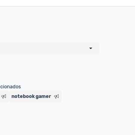
o de todos os sellers e lojas que são 
 por um marketplace, nós indicamos no 
e sinalizamos através da tag 
ecionados
notebook gamer
Livre , você pode ser redirecionado(a) 
ado Livre). Por isso, fique atento e 
ndo o produto 
é o mesmo indicado na 
rcadoLíder Platinum.