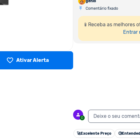
genio
Comentário fixado
📱Receba as melhores of
Entrar
Ativar Alerta
Deixe o seu coment
0
🚀
Excelente Preço
🧐
Entended