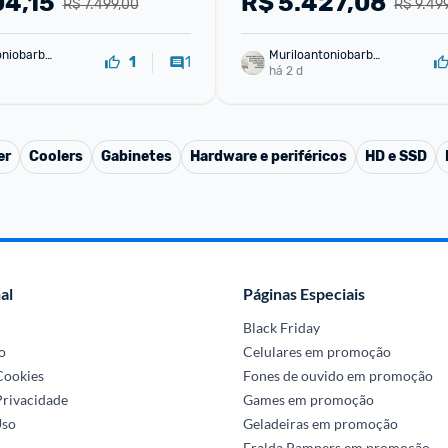
04,15
R$
5.427,08
R$ 7.499,00
R$ 9.49
L054
16" LCD LED IPS FHD 144H
oniobarbo
Muriloantoniobarbo
1
1
sa
há 2 d
er
Coolers
Gabinetes
Hardware e periféricos
HD e SSD
al
Páginas Especiais
Black Friday
o
Celulares em promoção
 Cookies
Fones de ouvido em promoção
Privacidade
Games em promoção
Uso
Geladeiras em promoção
Fralda Pampers em promoção