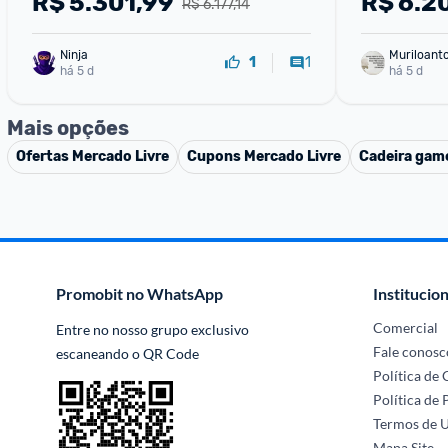
R$
5.301,99
R$
6.2
R$ 6.177,14
RTX 3050 Mecha Gray Asus
FX607VU-R
Ninja 
Muriloant
1
1
há 5 d
sa
há 5 d
Mais opções
Ofertas
Mercado Livre
Cupons
Mercado Livre
Cadeira gam
Promobit no WhatsApp
Institucion
Comercial
Entre no nosso grupo exclusivo 
Fale conosc
escaneando o QR Code
Política de
Política de 
Termos de 
Mapa Site