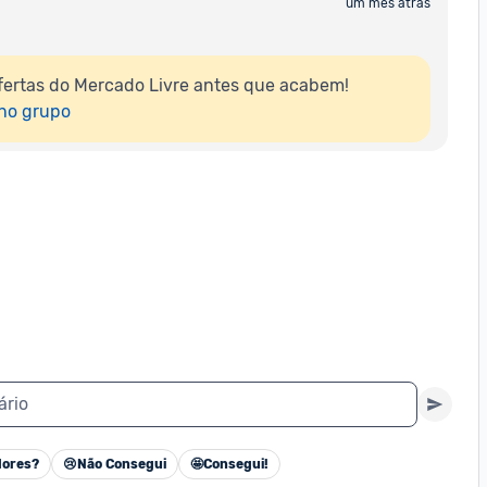
um mês atrás
ertas do Mercado Livre antes que acabem!

 no grupo
ário
ores?
😢
Não Consegui
🤩
Consegui!
Cancelar