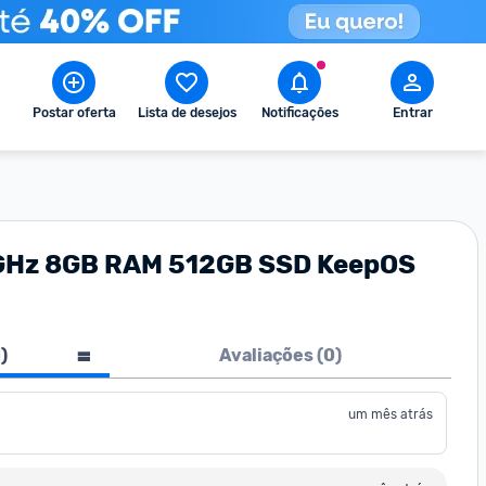
Postar oferta
Lista de desejos
Notificações
Entrar
2 GHz 8GB RAM 512GB SSD KeepOS
1
)
Avaliações (
0
)
um mês atrás