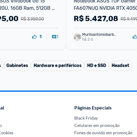
SUS Vivobook Go 15 
Notebook ASUS TUF Gamer 
20U, 16GB Ram, 512GB 
FA607NUQ NVIDIA RTX 4050
5,6" FHD, Linux
Ryzen 7 8GB RAM 512GB SSD
95,00
R$
5.427,08
R$ 3.959,00
R$ 9.49
16" LCD LED IPS FHD 144H
Muriloantoniobarbo
1
1
sa
há 2 d
s
Gabinetes
Hardware e periféricos
HD e SSD
Headset
al
Páginas Especiais
Black Friday
o
Celulares em promoção
 Cookies
Fones de ouvido em promoção