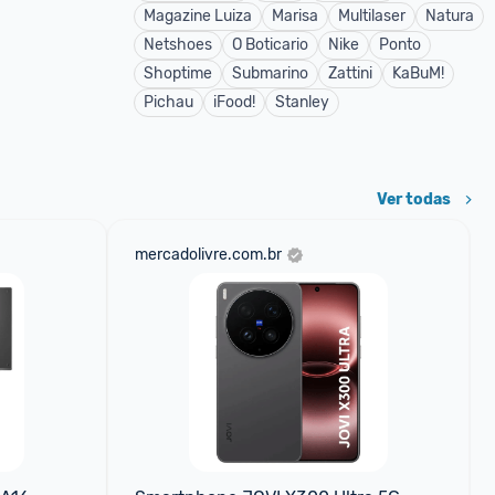
Magazine Luiza
Marisa
Multilaser
Natura
Netshoes
O Boticario
Nike
Ponto
Shoptime
Submarino
Zattini
KaBuM!
Pichau
iFood!
Stanley
Ver todas
mercadolivre.com.br