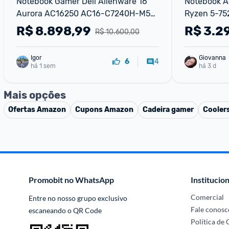
Notebook Gamer Dell Alienware 16 
Notebook A
Aurora AC16250 AC16-C7240H-M50 
Ryzen 5-75
16" WQXGA Intel Core7 16GB 1TBSSD 
SSD, Tela 1
R$
8.898,99
R$
3.2
R$ 10.600,00
NVIDIA RTX5050 Win11
Igor
Giovanna
4
6
há 1 sem
há 3 d
Mais opções
Ofertas
Amazon
Cupons
Amazon
Cadeira gamer
Cooler
Promobit no WhatsApp
Institucion
Comercial
Entre no nosso grupo exclusivo 
Fale conosc
escaneando o QR Code
Política de