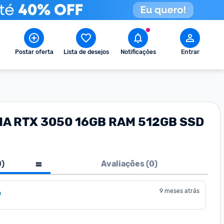
Postar oferta
Lista de desejos
Notificações
Entrar
IDIA RTX 3050 16GB RAM 512GB SSD
0
)
Avaliações (
0
)
9 meses atrás
a