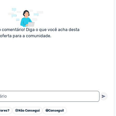
o comentário! Diga o que você acha desta 
oferta para a comunidade.
ário
ores?
😢
Não Consegui
🤩
Consegui!
Cancelar