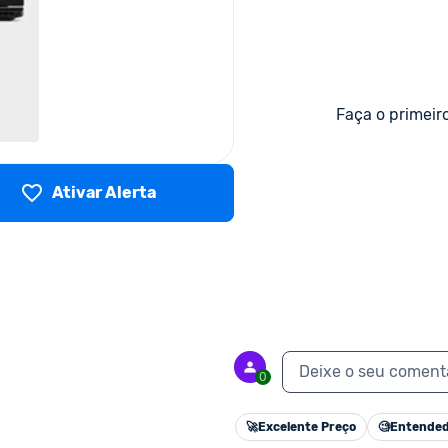
Faça o primeir
Ativar Alerta
Deixe o seu coment
0
🚀
Excelente Preço
🧐
Entended