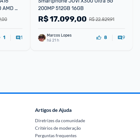
A16 
Smartphone JOVI X300 Ultra 5G 
 AMD 
200MP 512GB 16GB
 Linux 
R$
17.099,00
9,00
R$ 22.829,91
z-RL035
Marcos Lopes
1
9
1
8
há 21 h
Artigos de Ajuda
Diretrizes da comunidade
Critérios de moderação
Perguntas frequentes