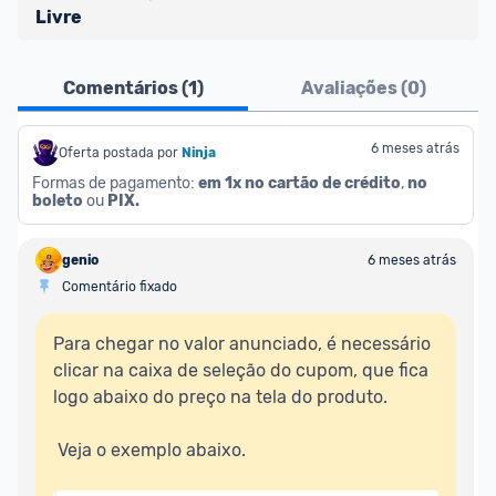
Livre
Atenção comunidade!
Comentários (
1
)
Avaliações (
0
)
Vocês já sabem que no Promobit nós fazemos uma 
avaliação de todos os sellers e lojas que são 
divulgados na plataforma. Em todas as ofertas 
6 meses atrás
Oferta postada por
Ninja 
vendidas por um marketplace, nós indicamos no 
Formas de pagamento: 
em 1x no cartão de crédito
, 
no 
boleto
 ou 
PIX.
campo "Informações adicionais" o 
vendedor 
do 
produto e sinalizamos através da tag 
[Marketplace], que fica logo abaixo do título da 
genio
6 meses atrás
oferta.
Comentário fixado
Porém, ao clicar em “Ir à loja” em uma oferta do 
Para chegar no valor anunciado, é necessário 
Mercado Livre , você pode ser redirecionado(a) 
clicar na caixa de seleção do cupom, que fica 
para anúncios de diferentes vendedores (dinâmica 
logo abaixo do preço na tela do produto.  

do Mercado Livre). Por isso, fique atento e sempre 
confira se o vendedor do qual você está 
 Veja o exemplo abaixo.  

adquirindo o produto 
é o mesmo indicado na 