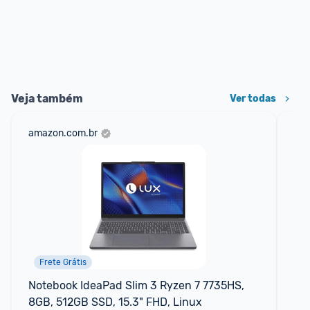
Veja também
Ver todas
amazon.com.br
cas
Frete Grátis
Notebook IdeaPad Slim 3 Ryzen 7 7735HS, 
No
8GB, 512GB SSD, 15.3" FHD, Linux
50