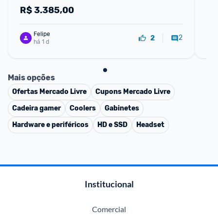
14
R$
3.385,00
R
Felipe
2
2
há 1 d
Mais opções
Ofertas
Mercado Livre
Cupons
Mercado Livre
Cadeira gamer
Coolers
Gabinetes
Hardware e periféricos
HD e SSD
Headset
Institucional
Comercial