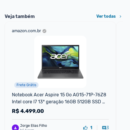
Veja também
Ver todas
amazon.com.br
sho
Frete Grátis
Notebook Acer Aspire 15 Go AG15-71P-76Z8 
No
Intel core I7 13ª geração 16GB 512GB SSD 
Li
Tela 15,6 TN UHD Linux
R$
4.499,00
R
Jorge Elias Filho
3
1