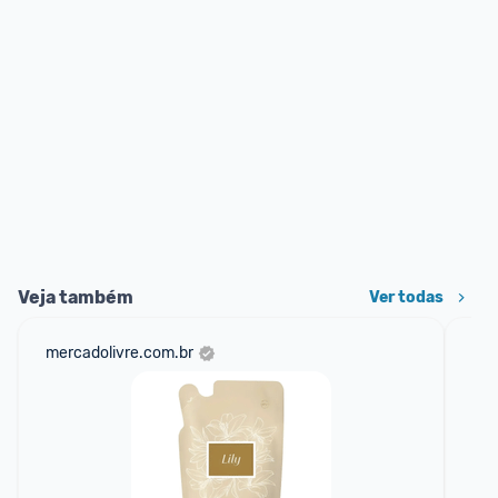
Veja também
Ver todas
mercadolivre.com.br
am