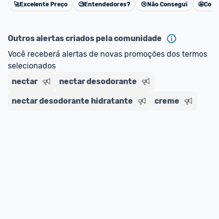
🚀
Excelente Preço
🧐
Entendedores?
😢
Não Consegui
🤩
Cons
Cancelar
Outros alertas criados pela comunidade
Você receberá alertas de novas promoções dos termos 
selecionados
nectar
nectar desodorante
nectar desodorante hidratante
creme