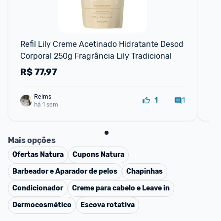
F
Refil Lily Creme Acetinado Hidratante Desod 
Li
Corporal 250g Fragrância Lily Tradicional
Álc
R$
77,97
R
Reims
1
1
há 1 sem
Mais opções
Ofertas
Natura
Cupons
Natura
Barbeador e Aparador de pelos
Chapinhas
Condicionador
Creme para cabelo e Leave in
Dermocosmético
Escova rotativa