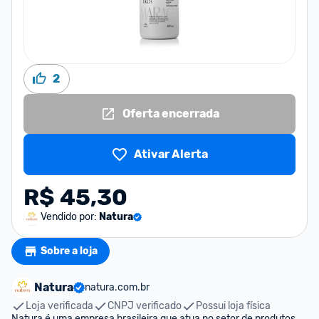
2
Oferta encerrada
Ativar Alerta
R$ 45,30
Vendido por:
Natura
Sobre a loja
Natura
natura.com.br
Loja verificada
CNPJ verificado
Possui loja física
Natura é uma empresa brasileira que atua no setor de produtos 