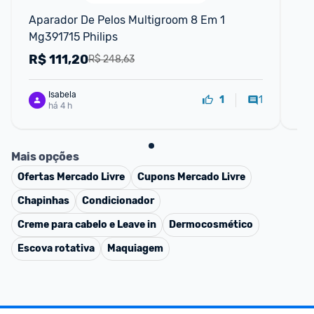
Aparador De Pelos Multigroom 8 Em 1 
Ap
Mg391715 Philips
Mu
R$
111,20
R
R$ 248,63
Isabela
1
1
há 4 h
Mais opções
Ofertas
Mercado Livre
Cupons
Mercado Livre
Chapinhas
Condicionador
Creme para cabelo e Leave in
Dermocosmético
Escova rotativa
Maquiagem