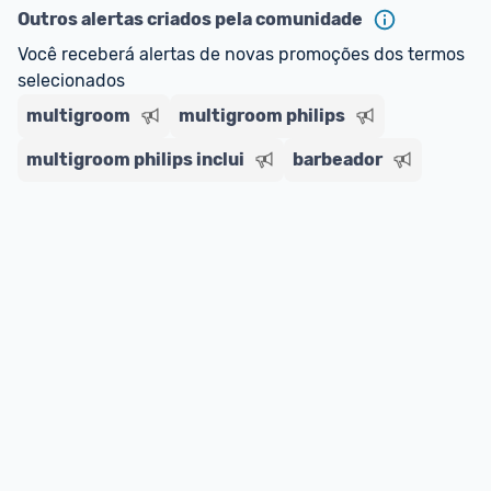
ou MercadoLíder Platinum.
Outros alertas criados pela comunidade
Você receberá alertas de novas promoções dos termos 
E lembre-se:
 você sempre pode contar ajuda da 
selecionados
comunidade para tirar dúvidas ou acionar os 
nossos Admins marcando 
@admin
 em um 
multigroom
multigroom philips
comentário ou através do 
Fale com o Promobit.
multigroom philips inclui
barbeador