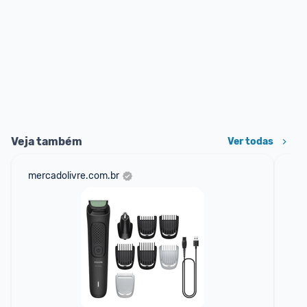
Veja também
Ver todas
mercadolivre.com.br
sho