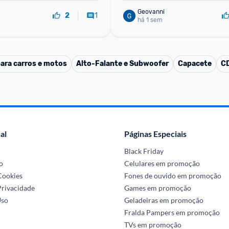
Geovanni
1
2
há 1 sem
ara carros e motos
Alto-Falante e Subwoofer
Capacete
CD
al
Páginas Especiais
Black Friday
o
Celulares em promoção
 Cookies
Fones de ouvido em promoção
Privacidade
Games em promoção
Uso
Geladeiras em promoção
Fralda Pampers em promoção
TVs em promoção