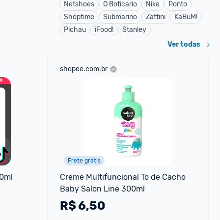
Netshoes
O Boticario
Nike
Ponto
Shoptime
Submarino
Zattini
KaBuM!
Pichau
iFood!
Stanley
Ver todas
shopee.com.br
Frete grátis
00ml
Creme Multifuncional To de Cacho 
Baby Salon Line 300ml
R$
6,50