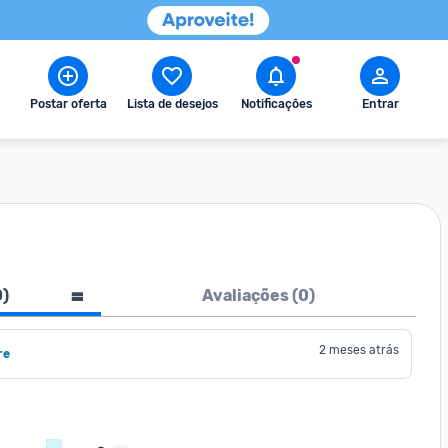
Postar oferta
Lista de desejos
Notificações
Entrar
0
)
Avaliações (
0
)
2 meses atrás
re