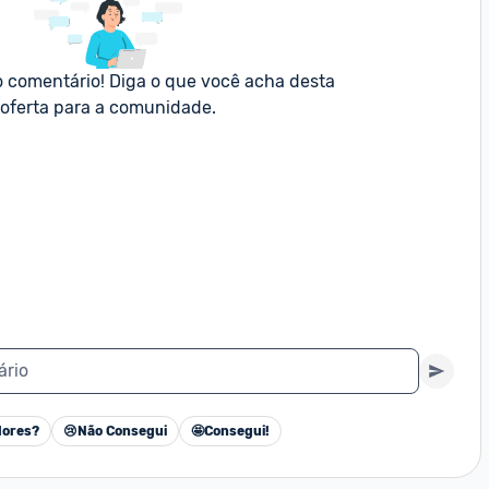
o comentário! Diga o que você acha desta 
oferta para a comunidade.
ário
ores?
😢
Não Consegui
🤩
Consegui!
Cancelar