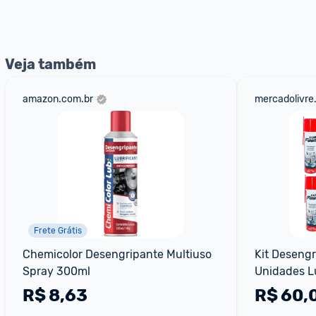
nossos Admins marcando 
@admin
 em um comentário ou
Veja também
amazon.com.br
mercadolivre
Frete Grátis
Chemicolor Desengripante Multiuso 
Kit Desengr
Spray 300ml
Unidades L
R$
8,63
R$
60,