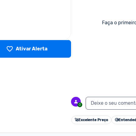
Faça o primeir
Ativar Alerta
Deixe o seu coment
0
🚀
Excelente Preço
🧐
Entended