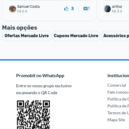
Samuel Costa
arthur
1
3
há 6 d
há 3 d
Mais opções
Ofertas
Mercado Livre
Cupons
Mercado Livre
Acessórios p
Promobit no WhatsApp
Institucion
Comercial
Entre no nosso grupo exclusivo 
Fale conosc
escaneando o QR Code
Política de
Política de 
Termos de 
Mapa Site