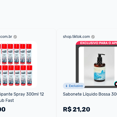
 através do 
Fale com o Promobit.
.com.br
shop.tiktok.com
📱 Exclusivo
ipante Spray 300ml 12 
Sabonete Líquido Bossa 3
ub Fast
00
R$
21,20