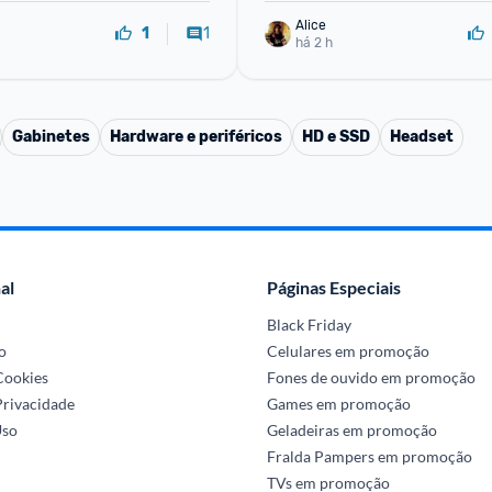
Alice
1
1
há 2 h
Gabinetes
Hardware e periféricos
HD e SSD
Headset
al
Páginas Especiais
Black Friday
o
Celulares em promoção
 Cookies
Fones de ouvido em promoção
Privacidade
Games em promoção
Uso
Geladeiras em promoção
Fralda Pampers em promoção
TVs em promoção