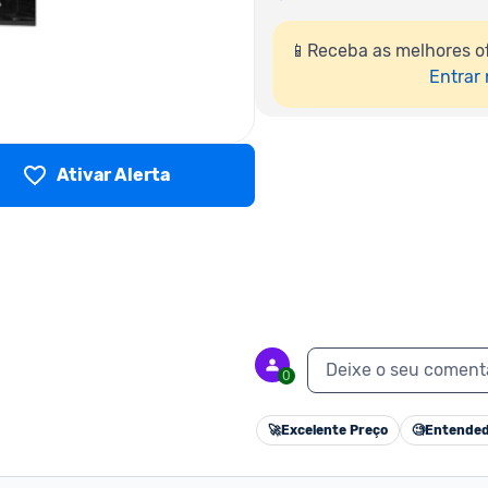
📱Receba as melhores o
Entrar
Ativar Alerta
Deixe o seu coment
0
🚀
Excelente Preço
🧐
Entended