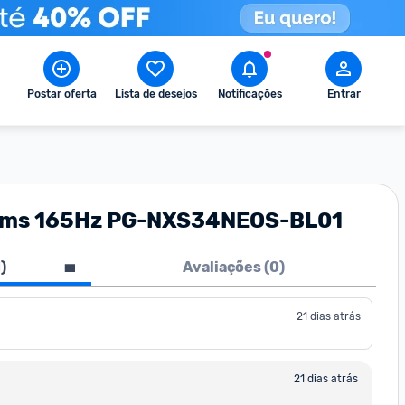
Postar oferta
Lista de desejos
Notificações
Entrar
D 1ms 165Hz PG-NXS34NEOS-BL01
1
)
Avaliações (
0
)
21 dias atrás
21 dias atrás