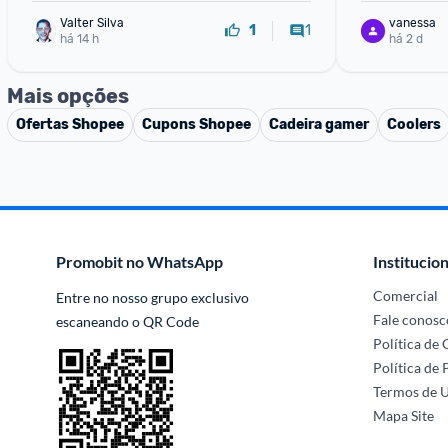
Valter Silva
vanessa
1
1
há 14 h
há 2 d
Mais opções
Ofertas
Shopee
Cupons
Shopee
Cadeira gamer
Coolers
Promobit no WhatsApp
Institucion
Comercial
Entre no nosso grupo exclusivo 
Fale conosc
escaneando o QR Code
Política de
Política de 
Termos de 
Mapa Site