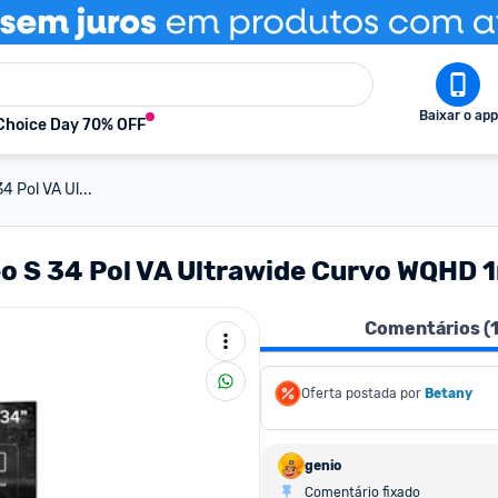
Baixar o app
Choice Day 70% OFF
 Pol VA Ul...
eo S 34 Pol VA Ultrawide Curvo WQH
Comentários (
Oferta postada por
Betany
genio
Comentário fixado