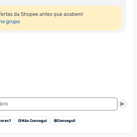
fertas da Shopee antes que acabem!

 no grupo
ário
ores?
😢
Não Consegui
🤩
Consegui!
Cancelar