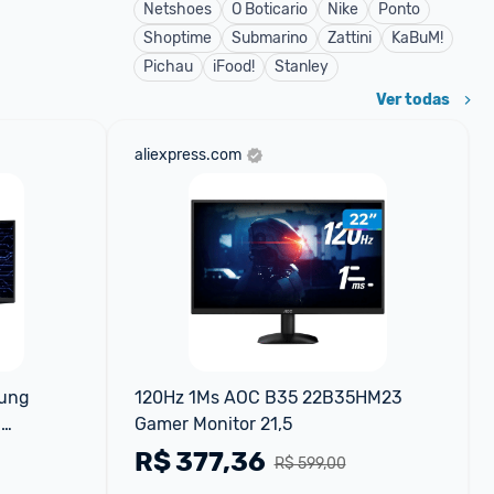
Netshoes
O Boticario
Nike
Ponto
Shoptime
Submarino
Zattini
KaBuM!
Pichau
iFood!
Stanley
Ver todas
aliexpress.com
ung 
120Hz 1Ms AOC B35 22B35HM23 
Gamer Monitor 21,5
R$
377,36
R$ 599,00