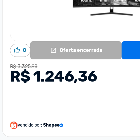
0
Oferta encerrada
R$ 3.325,98
R$ 1.246,36
Vendido por:
Shopee