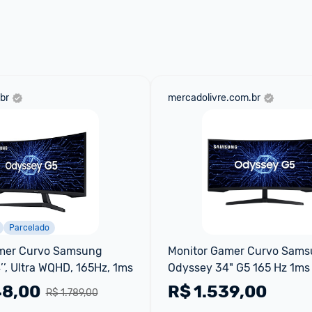
br
mercadolivre.com.br
Parcelado
mer Curvo Samsung 
Monitor Gamer Curvo Sams
’, Ultra WQHD, 165Hz, 1ms
Odyssey 34" G5 165 Hz 1ms 
Ultrawide Preto
48,00
R$
1.539,00
R$ 1.789,00