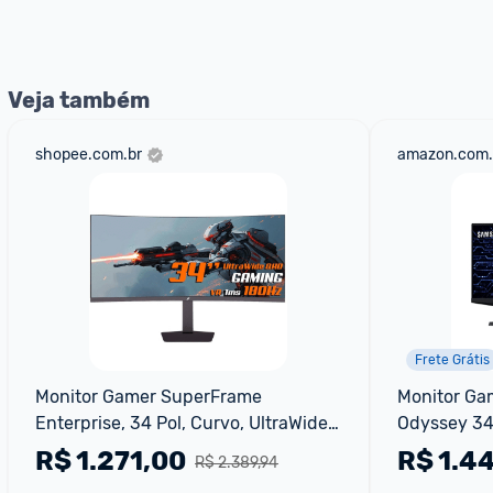
Veja também
shopee.com.br
amazon.com.
Frete Grátis
Monitor Gamer SuperFrame 
Monitor Ga
Enterprise, 34 Pol, Curvo, UltraWide 
Odyssey 34’
Quad HD, VA, 1ms, 180Hz
R$
1.271,00
R$
1.4
R$ 2.389,94