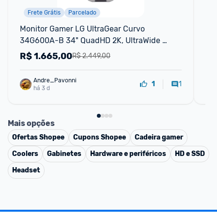
Frete Grátis
Parcelado
Monitor Gamer LG UltraGear Curvo 
Mon
34G600A-B 34" QuadHD 2K, UltraWide 
FH
1800R, 160Hz, 1ms
R$
1.665,00
R
R$ 2.449,00
Andre_Pavonni
1
1
há 3 d
Mais opções
Ofertas
Shopee
Cupons
Shopee
Cadeira gamer
Coolers
Gabinetes
Hardware e periféricos
HD e SSD
Headset