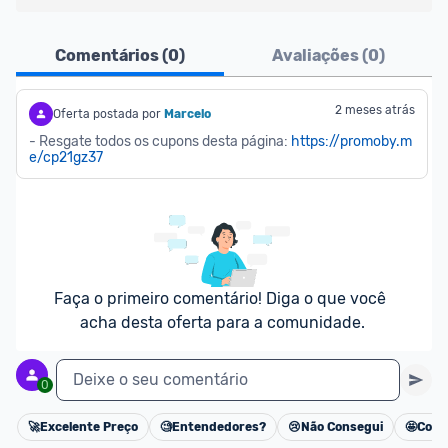
Ofertas do Shopee agora são aceitas no Promobit!
Comentários (
0
)
Avaliações (
0
)
Para maior segurança da comunidade, somente 
são aceitas ofertas de 
Lojas Oficiais
, ou seja, 
2 meses atrás
Oferta postada por
Marcelo
vendedores que representam empresas validadas 
- Resgate todos os cupons desta página: 
https://promoby.m
e/cp21gz37
pelo Shopee.
As promoções são verificadas normalmente e os 
preços devem estar na média ou abaixo da média 
dos últimos 3 meses, assim como promoções de 
outras lojas.
Faça o primeiro comentário! Diga o que você 
acha desta oferta para a comunidade.
Deixe o seu comentário
0
🚀
Excelente Preço
🧐
Entendedores?
😢
Não Consegui
🤩
Cons
Cancelar