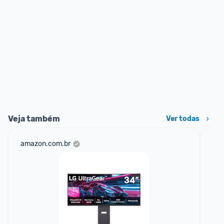
Veja também
Ver todas
amazon.com.br
sho