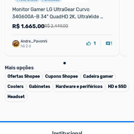
Monitor Gamer LG UltraGear Curvo 
Mo
34G600A-B 34" QuadHD 2K, UltraWide 
Qu
1800R, 160Hz, 1ms
SY
R$
1.665,00
R
R$ 2.449,00
Andre_Pavonni
1
1
há 2 d
Mais opções
Ofertas
Shopee
Cupons
Shopee
Cadeira gamer
Coolers
Gabinetes
Hardware e periféricos
HD e SSD
Headset
Institucional