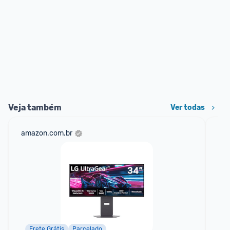
Veja também
Ver todas
amazon.com.br
sho
Frete Grátis
Parcelado