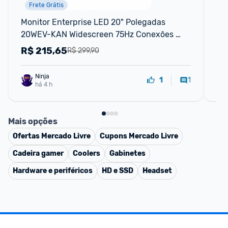
Frete Grátis
Monitor Enterprise LED 20" Polegadas 
Mo
20WEV-KAN Widescreen 75Hz Conexões 
14
HDMI e VGA Padrão Vesa Bivolt Automático
R$
215,65
R
R$ 299,90
Ninja 
1
1
há 4 h
Mais opções
Ofertas
Mercado Livre
Cupons
Mercado Livre
Cadeira gamer
Coolers
Gabinetes
Hardware e periféricos
HD e SSD
Headset