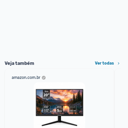
Veja também
Ver todas
amazon.com.br
sho