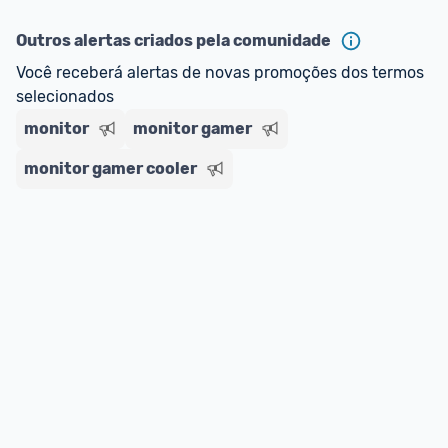
oferta do Promobit
, ou de um vendedor 
Oficial 
ou MercadoLíder Platinum.
Outros alertas criados pela comunidade
Você receberá alertas de novas promoções dos termos 
E lembre-se:
 você sempre pode contar ajuda da 
selecionados
comunidade para tirar dúvidas ou acionar os 
nossos Admins marcando 
@admin
 em um 
monitor
monitor gamer
comentário ou através do 
Fale com o Promobit.
monitor gamer cooler