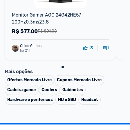
Monitor Gamer AOC 24G42HE57 
12
200Hz0,3ms23,8
Mon
R$
577,00
R
R$ 801,08
Chico Gomes
1
3
há 21 h
Mais opções
Ofertas
Mercado Livre
Cupons
Mercado Livre
Cadeira gamer
Coolers
Gabinetes
Hardware e periféricos
HD e SSD
Headset