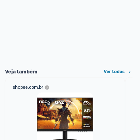
Veja também
Ver todas
shopee.com.br
ali