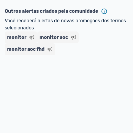
ou MercadoLíder Platinum.
Outros alertas criados pela comunidade
E lembre-se:
 você sempre pode contar ajuda da 
Você receberá alertas de novas promoções dos termos 
comunidade para tirar dúvidas ou acionar os 
selecionados
nossos Admins marcando 
@admin
 em um 
comentário ou através do 
Fale com o Promobit.
monitor
monitor aoc
monitor aoc fhd