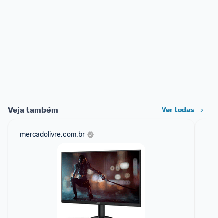
Veja também
Ver todas
mercadolivre.com.br
am