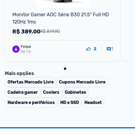
F
Monitor Gamer AOC Série B30 21.5'' Full HD 
Mo
120Hz 1ms
R$
389,00
R
R$ 849,90
Felipe
1
2
há 1 d
Mais opções
Ofertas
Mercado Livre
Cupons
Mercado Livre
Cadeira gamer
Coolers
Gabinetes
Hardware e periféricos
HD e SSD
Headset