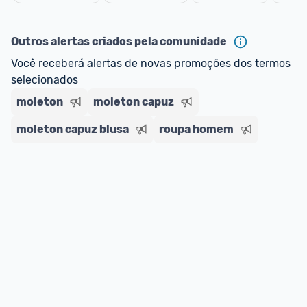
oferta do Promobit
, ou de um vendedor 
Oficial 
Cancelar
ou MercadoLíder Platinum.
Outros alertas criados pela comunidade
E lembre-se:
 você sempre pode contar ajuda da 
Você receberá alertas de novas promoções dos termos 
comunidade para tirar dúvidas ou acionar os 
selecionados
nossos Admins marcando 
@admin
 em um 
comentário ou através do 
Fale com o Promobit.
moleton
moleton capuz
moleton capuz blusa
roupa homem