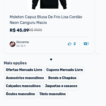
Moleton Capuz Blusa De Frio Lisa Cordão 
Pi
Neon Canguru Macio
Co
Lis
R$
45,09
R
R$ 99,90
Giovanna
1
2
há 16 h
Mais opções
Ofertas
Mercado Livre
Cupons
Mercado Livre
Acessórios masculinos
Bonés e Chapéus
Calçados masculinos
Jaquetas e casacos
Óculos masculino
Tênis masculino