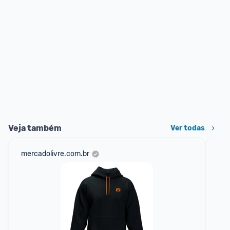
Veja também
Ver todas
mercadolivre.com.br
sho