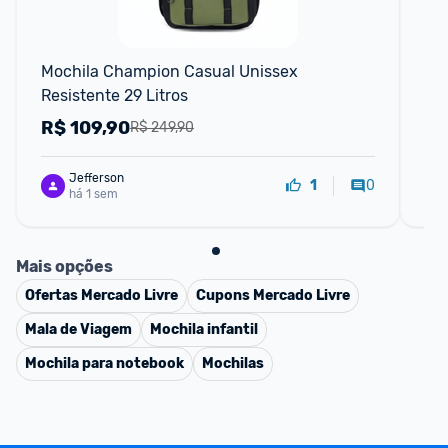
Mochila Champion Casual Unissex 
Co
Resistente 29 Litros
Ma
R$
109,90
R
R$ 249,90
Jefferson
0
1
há 1 sem
Mais opções
Ofertas
Mercado Livre
Cupons
Mercado Livre
Mala de Viagem
Mochila infantil
Mochila para notebook
Mochilas