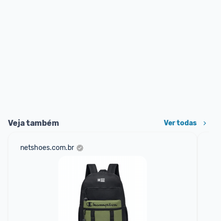
Veja também
Ver todas
netshoes.com.br
mer