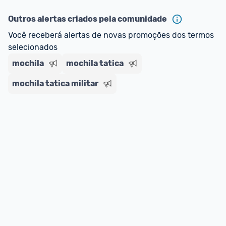
ou MercadoLíder Platinum.
Outros alertas criados pela comunidade
E lembre-se:
 você sempre pode contar ajuda da 
Você receberá alertas de novas promoções dos termos 
comunidade para tirar dúvidas ou acionar os 
selecionados
nossos Admins marcando 
@admin
 em um 
comentário ou através do 
Fale com o Promobit.
mochila
mochila tatica
mochila tatica militar