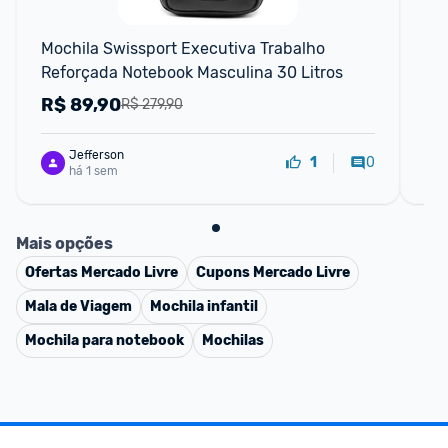
Mochila Swissport Executiva Trabalho 
Moc
Reforçada Notebook Masculina 30 Litros
R$
89,90
R
R$ 279,90
Jefferson
0
1
há 1 sem
Mais opções
Ofertas
Mercado Livre
Cupons
Mercado Livre
Mala de Viagem
Mochila infantil
Mochila para notebook
Mochilas