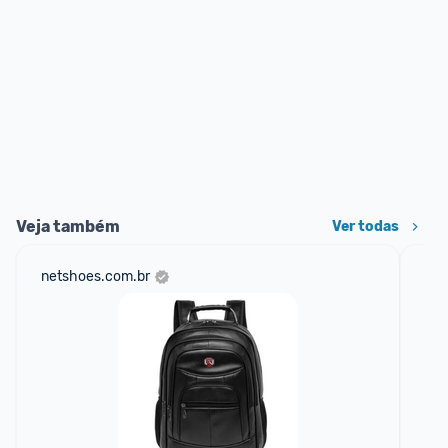
Veja também
Ver todas
netshoes.com.br
mer