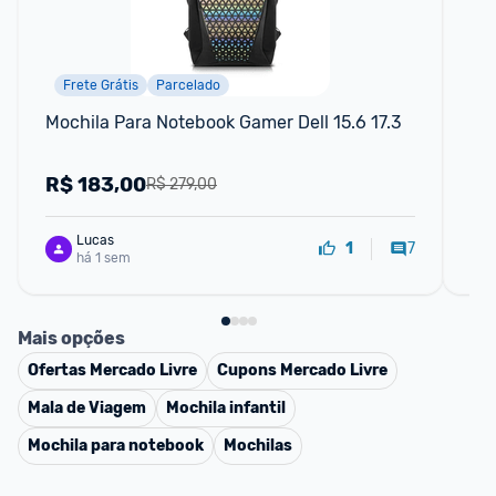
Frete Grátis
Parcelado
Mochila Para Notebook Gamer Dell 15.6 17.3
Moc
co
ade
R$
183,00
R
R$ 279,00
pr
Lucas
7
1
há 1 sem
Mais opções
Ofertas
Mercado Livre
Cupons
Mercado Livre
Mala de Viagem
Mochila infantil
Mochila para notebook
Mochilas