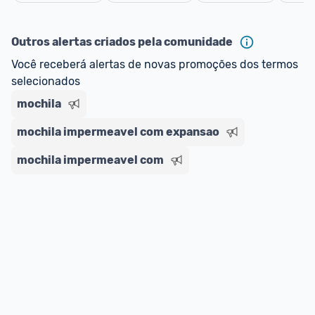
Cancelar
ou MercadoLíder Platinum.
Outros alertas criados pela comunidade
E lembre-se:
 você sempre pode contar ajuda da 
Você receberá alertas de novas promoções dos termos 
comunidade para tirar dúvidas ou acionar os 
selecionados
nossos Admins marcando 
@admin
 em um 
comentário ou através do 
Fale com o Promobit.
mochila
mochila impermeavel com expansao
mochila impermeavel com