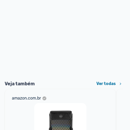
Veja também
Ver todas
amazon.com.br
mer