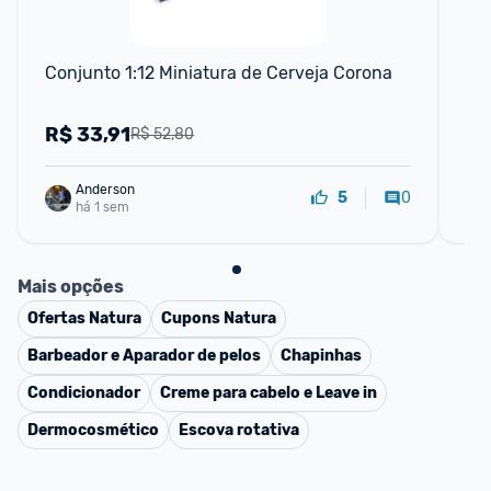
Conjunto 1:12 Miniatura de Cerveja Corona
Min
Ve
R$
33,91
R
R$ 52,80
Anderson
0
5
há 1 sem
Mais opções
Ofertas
Natura
Cupons
Natura
Barbeador e Aparador de pelos
Chapinhas
Condicionador
Creme para cabelo e Leave in
Dermocosmético
Escova rotativa