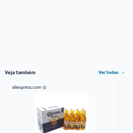
Veja também
Ver todas
aliexpress.com
mer