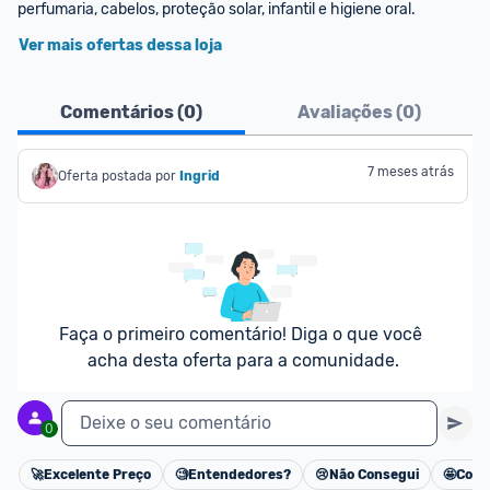
perfumaria, cabelos, proteção solar, infantil e higiene oral.
Ver mais ofertas dessa loja
Comentários (
0
)
Avaliações (
0
)
7 meses atrás
Oferta postada por
Ingrid
Faça o primeiro comentário! Diga o que você 
acha desta oferta para a comunidade.
Deixe o seu comentário
0
🚀
Excelente Preço
🧐
Entendedores?
😢
Não Consegui
🤩
Cons
Cancelar