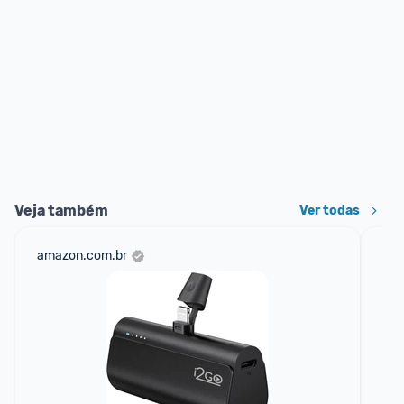
Veja também
Ver todas
amazon.com.br
sho