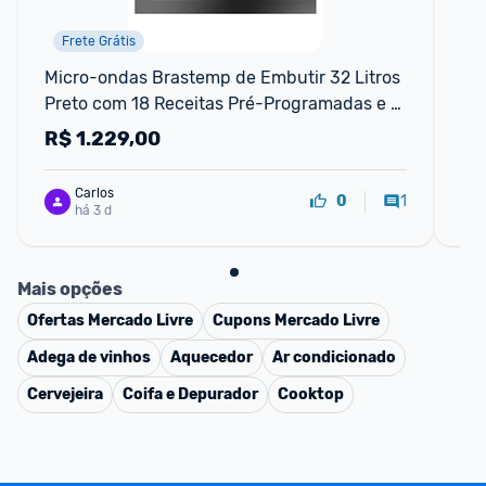
Frete Grátis
Micro-ondas Brastemp de Embutir 32 Litros 
Fri
Preto com 18 Receitas Pré-Programadas e 
AF
Design Sofisticado - BM146AE 110V
R$
1.229,00
R
Carlos
1
0
há 3 d
Mais opções
Ofertas
Mercado Livre
Cupons
Mercado Livre
Adega de vinhos
Aquecedor
Ar condicionado
Cervejeira
Coifa e Depurador
Cooktop