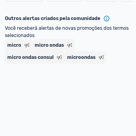
oferta do Promobit
, ou de um vendedor 
Oficial 
Cancelar
ou MercadoLíder Platinum.
Outros alertas criados pela comunidade
E lembre-se:
 você sempre pode contar ajuda da 
Você receberá alertas de novas promoções dos termos 
comunidade para tirar dúvidas ou acionar os 
selecionados
nossos Admins marcando 
@admin
 em um 
comentário ou através do 
Fale com o Promobit.
micro
micro ondas
micro ondas consul
microondas