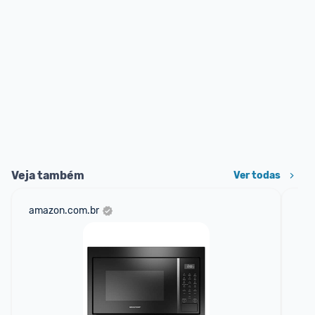
Veja também
Ver todas
amazon.com.br
ali