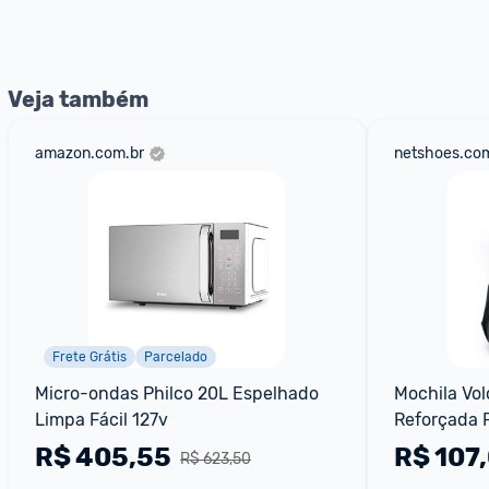
Veja também
amazon.com.br
netshoes.com
Frete Grátis
Parcelado
Micro-ondas Philco 20L Espelhado 
Mochila Vol
Limpa Fácil 127v
Reforçada 
Litros
R$
405,55
R$
107
R$ 623,50