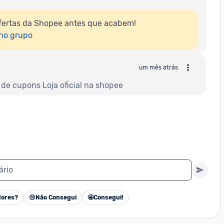
fertas da Shopee antes que acabem!

 no grupo
um mês atrás
de cupons Loja oficial na shopee
ário
ores?
😢
Não Consegui
🤩
Consegui!
Cancelar