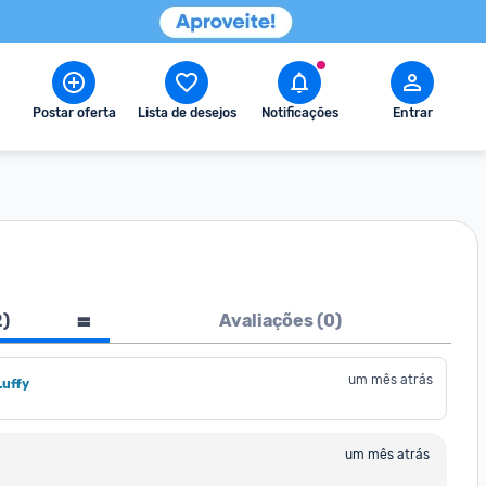
Postar oferta
Lista de desejos
Notificações
Entrar
2
)
Avaliações (
0
)
um mês atrás
Luffy
um mês atrás