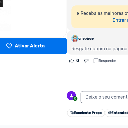
📱Receba as melhores o
Entrar
onepiece
Ativar Alerta
Resgate cupom na página 
0
Responder
Deixe o seu coment
0
🚀
Excelente Preço
🧐
Entended