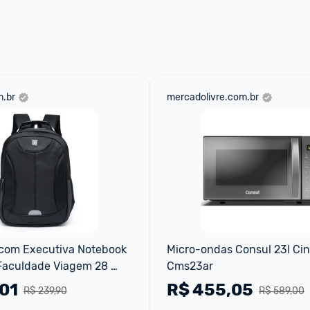
.br
mercadolivre.com.br
com Executiva Notebook 
Micro-ondas Consul 23l Cin
Faculdade Viagem 28 
Cms23ar
,01
R$
455,05
R$ 239,90
R$ 589,00