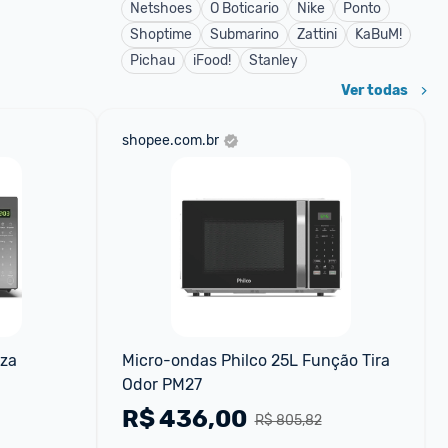
Netshoes
O Boticario
Nike
Ponto
Shoptime
Submarino
Zattini
KaBuM!
Pichau
iFood!
Stanley
Ver todas
shopee.com.br
za 
Micro-ondas Philco 25L Função Tira 
Odor PM27
R$
436,00
R$ 805,82