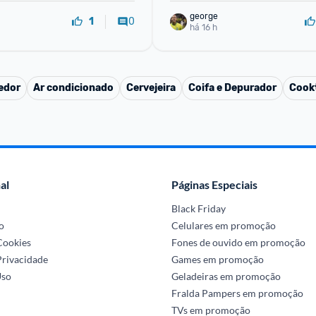
george
0
1
há 16 h
edor
Ar condicionado
Cervejeira
Coifa e Depurador
Cook
al
Páginas Especiais
Black Friday
o
Celulares em promoção
 Cookies
Fones de ouvido em promoção
Privacidade
Games em promoção
Uso
Geladeiras em promoção
Fralda Pampers em promoção
TVs em promoção