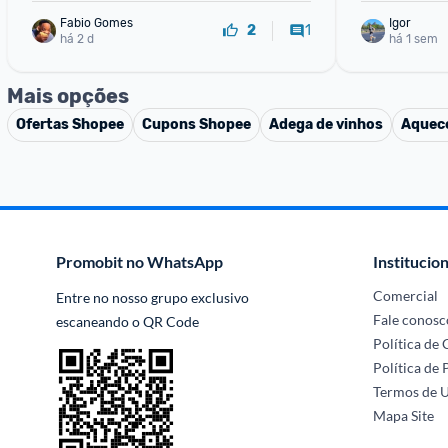
Fabio Gomes
Igor
1
2
há 2 d
há 1 sem
Mais opções
Ofertas
Shopee
Cupons
Shopee
Adega de vinhos
Aquec
Promobit no WhatsApp
Institucion
Comercial
Entre no nosso grupo exclusivo 
Fale conosc
escaneando o QR Code
Política de
Política de 
Termos de 
Mapa Site