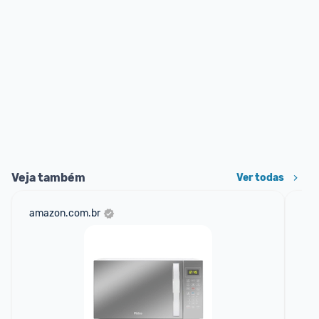
Veja também
Ver todas
amazon.com.br
mer