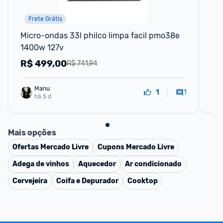
Frete Grátis
P
Micro-ondas 33l philco limpa facil pmo38e 
Air
1400w 127v
18
R$
499,00
R
R$ 741,94
Manu
1
1
há 5 d
Mais opções
Ofertas
Mercado Livre
Cupons
Mercado Livre
Adega de vinhos
Aquecedor
Ar condicionado
Cervejeira
Coifa e Depurador
Cooktop